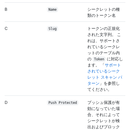
B
シークレットの種
Name
類のトークン名
C
トークンの正規化
Slug
された文字列。 こ
れは、サポートさ
れているシークレ
ットのテーブル内
の
に対応し
Token
ます。 「
サポート
されているシーク
レット スキャン パ
ターン
」を参照し
てください。
D
プッシュ保護が有
Push Protected
効になっていた場
合、それによって
シークレットが検
出およびブロック