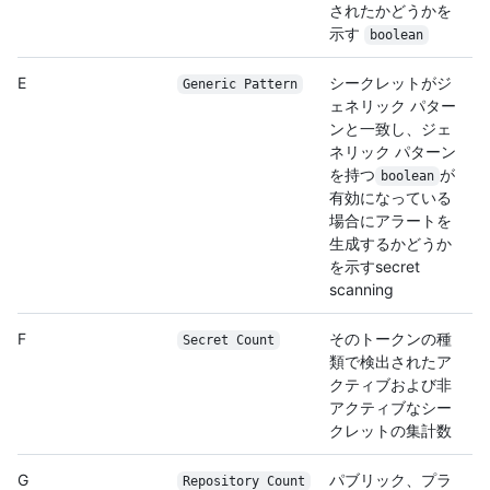
されたかどうかを
示す
boolean
E
シークレットがジ
Generic Pattern
ェネリック パター
ンと一致し、ジェ
ネリック パターン
を持つ
が
boolean
有効になっている
場合にアラートを
生成するかどうか
を示すsecret
scanning
F
そのトークンの種
Secret Count
類で検出されたア
クティブおよび非
アクティブなシー
クレットの集計数
G
パブリック、プラ
Repository Count