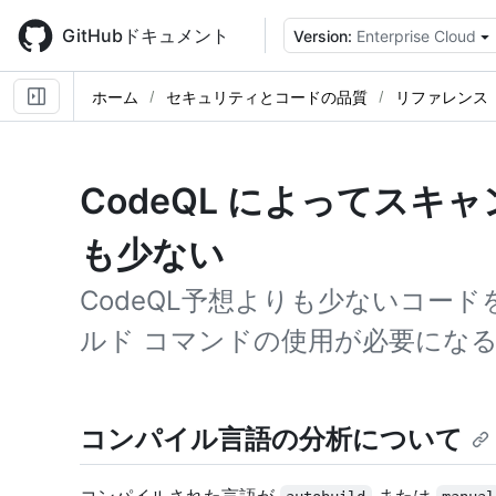
Skip
to
GitHubドキュメント
Version:
Enterprise Cloud
main
content
ホーム
セキュリティとコードの品質
リファレンス
CodeQL によってスキ
も少ない
CodeQL予想よりも少ないコー
ルド コマンドの使用が必要にな
コンパイル言語の分析について