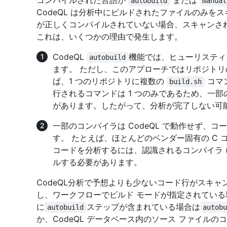
コンパイルされた言語が
または
autobuild
manual
CodeQL は分析中にビルドされたファイルのみを
が正しくコンパイルされていない場合、スキャンさ
これは、いくつかの理由で発生します。
CodeQL
機能では、ヒューリスティ
autobuild
ます。 ただし、このアプローチではリポジトリ
ば、1 つのリポジトリに複数の
コマ
build.sh
行されるコマンドは 1 つのみであるため、一
があります。したがって、分析が完了しない可
一部のコンパイラは CodeQL で動作せず、
す。 たとえば、ほとんどのベンダー固有の C コ
コードを分析するには、認識されるコンパイラ (GC
ルする必要があります。
CodeQL分析で予想よりも少ないコード行がスキャ
し、ワークフローでビルド モードが指定されている
に
ステップが含まれている場合は
autobuild
autob
か、CodeQL データベース内のソース ファイル