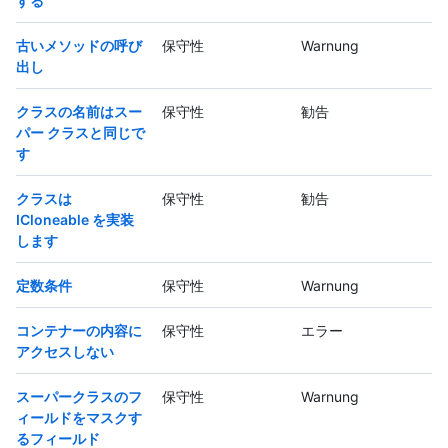
する
古いメソッドの呼び
保守性
Warnung
出し
クラスの名前はスー
保守性
勧告
パー クラスと同じで
す
クラスは
保守性
勧告
ICloneable を実装
します
定数条件
保守性
Warnung
コンテナーの内容に
保守性
エラー
アクセスしない
スーパークラスのフ
保守性
Warnung
ィールドをマスクす
るフィールド