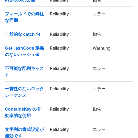
フィールドでの無駄
Reliability
エラー
な同期
一般的な catch 句
Reliability
勧告
GetHashCode 定義
Reliability
Warnung
のないハッシュ値
不可能な配列キャス
Reliability
エラー
ト
一貫性のないロック
Reliability
エラー
シーケンス
ContainsKey の非
Reliability
勧告
効率的な使用
文字列の書式設定が
Reliability
エラー
無効です