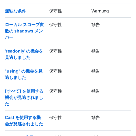
無駄な条件
保守性
Warnung
ローカル スコープ変
保守性
勧告
数の shadows メン
バー
'readonly' の機会を
保守性
勧告
見逃しました
"using" の機会を見
保守性
勧告
逃しました
[すべて] を使用する
保守性
勧告
機会が見逃されまし
た
Cast を使用する機
保守性
勧告
会が見逃されました