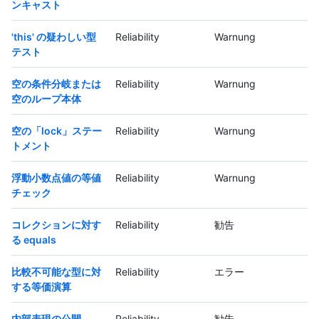
ンキャスト
'this' の疑わしい型
Reliability
Warnung
テスト
空の条件分岐または
Reliability
Warnung
空のループ本体
空の「lock」ステー
Reliability
Warnung
トメント
浮動小数点値の等値
Reliability
Warnung
チェック
コレクションに対す
Reliability
勧告
る equals
比較不可能な型に対
Reliability
エラー
する等価演算
内部表現の公開
Reliability
勧告