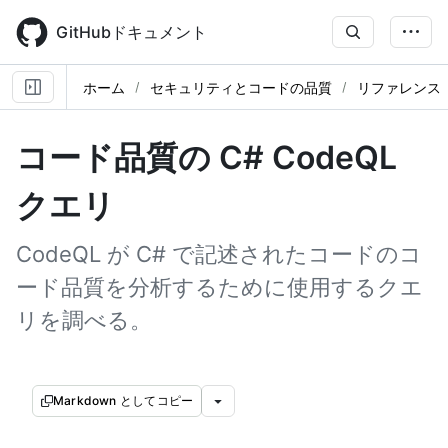
Skip
to
GitHubドキュメント
main
content
ホーム
セキュリティとコードの品質
リファレンス
コード品質の C# CodeQL
クエリ
CodeQL が C# で記述されたコードのコ
ード品質を分析するために使用するクエ
リを調べる。
Markdown としてコピー