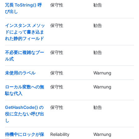
冗長 ToString() 呼
保守性
勧告
び出し
インスタンス メソッ
保守性
勧告
ドによって書き込ま
れた静的フィールド
不必要に複雑なブー
保守性
勧告
ル式
未使用のラベル
保守性
Warnung
ローカル変数への無
保守性
Warnung
駄な代入
GetHashCode() の
保守性
勧告
役に立たない呼び出
し
待機中にロックが保
Reliability
Warnung