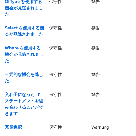
OfType を使用する
保守性
勧告
機会が見逃されまし
た
Select を使用する機
保守性
勧告
会が見逃されました
Where を使用する
保守性
勧告
機会が見逃されまし
た
三元的な機会を逃し
保守性
勧告
た
入れ子になった 'if'
保守性
勧告
ステートメントを組
み合わせることがで
きます
冗長選択
保守性
Warnung