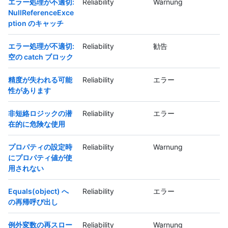
エラー処理が不適切:
Reliability
Warnung
NullReferenceExce
ption のキャッチ
エラー処理が不適切:
Reliability
勧告
空の catch ブロック
精度が失われる可能
Reliability
エラー
性があります
非短絡ロジックの潜
Reliability
エラー
在的に危険な使用
プロパティの設定時
Reliability
Warnung
にプロパティ値が使
用されない
Equals(object) へ
Reliability
エラー
の再帰呼び出し
例外変数の再スロー
Reliability
Warnung