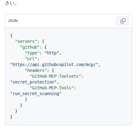
さい。
JSON
{
"servers"
:
{
"github"
:
{
"type"
:
"http"
,
"url"
:
"https://api.githubcopilot.com/mcp/"
,
"headers"
:
{
"GitHub-MCP-Toolsets"
:
"secret_protection"
,
"GitHub-MCP-Tools"
:
"run_secret_scanning"
}
}
}
}