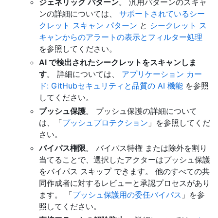
ジェネリック パターン
。 汎用パターンのスキャ
ンの詳細については、
サポートされているシー
クレット スキャン パターン
と
シークレット ス
キャンからのアラートの表示とフィルター処理
を参照してください。
AI で検出されたシークレットをスキャンしま
す
。 詳細については、
アプリケーション カー
ド: GitHubセキュリティと品質の AI 機能
を参照
してください。
プッシュ保護
。 プッシュ保護の詳細について
は、「
プッシュプロテクション
」を参照してくだ
さい。
バイパス権限
。 バイパス特権 または除外を割り
当てることで、選択したアクターはプッシュ保護
をバイパス スキップ できます。 他のすべての共
同作成者に対するレビューと承認プロセスがあり
ます。 「
プッシュ保護用の委任バイパス
」を参
照してください。