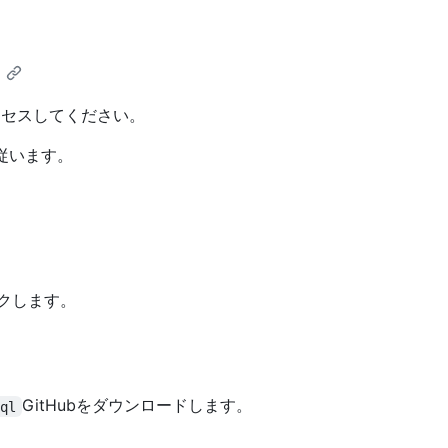
クセスしてください。
従います。
ックします。
GitHubをダウンロードします。
eql