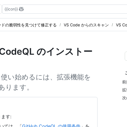
{{icon}}
ードの脆弱性を見つけて修正する
VS Code からのスキャン
VS 
 向け CodeQL のインストー
 Code を使い始めるには、拡張機能を
前
あります。
拡
次
ます:
については、「
GitHub CodeQL の使用条件
」を