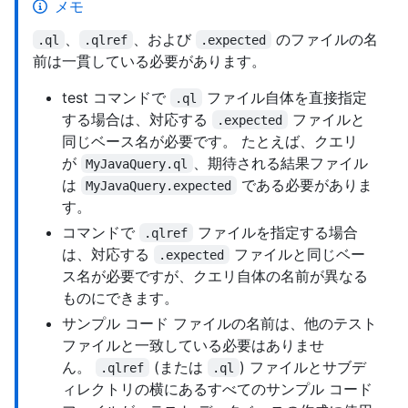
メモ
、
、および
のファイルの名
.ql
.qlref
.expected
前は一貫している必要があります。
test コマンドで
ファイル自体を直接指定
.ql
する場合は、対応する
ファイルと
.expected
同じベース名が必要です。 たとえば、クエリ
が
、期待される結果ファイル
MyJavaQuery.ql
は
である必要がありま
MyJavaQuery.expected
す。
コマンドで
ファイルを指定する場合
.qlref
は、対応する
ファイルと同じベー
.expected
ス名が必要ですが、クエリ自体の名前が異なる
ものにできます。
サンプル コード ファイルの名前は、他のテスト
ファイルと一致している必要はありませ
ん。
(または
) ファイルとサブデ
.qlref
.ql
ィレクトリの横にあるすべてのサンプル コード