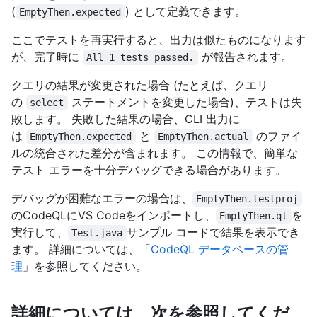
(
) として定義できます。
EmptyThen.expected
ここでテストを再実行すると、出力は似たものになります
が、完了時に
が報告されます。
All 1 tests passed.
クエリの結果が変更された場合 (たとえば、クエリ
の
ステートメントを変更した場合)、テストは失
select
敗します。 失敗した結果の場合、CLI 出力に
は
と
のファイ
EmptyThen.expected
EmptyThen.actual
ルの統合された差分が含まれます。 この情報で、簡単な
テスト エラーを十分デバッグできる場合があります。
デバッグが困難なエラーの場合は、
EmptyThen.testproj
のCodeQLにVS Codeをインポートし、
を
EmptyThen.ql
実行して、
サンプル コードで結果を表示でき
Test.java
ます。 詳細については、「
CodeQL データベースの管
理
」を参照してください。
詳細については、次を参照してくだ