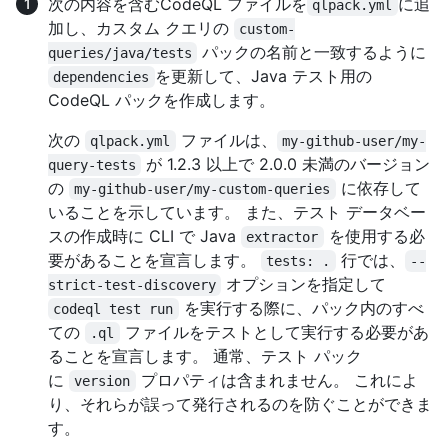
次の内容を含むCodeQL ファイルを
に追
qlpack.yml
加し、カスタム クエリの
custom-
パックの名前と一致するように
queries/java/tests
を更新して、Java テスト用の
dependencies
CodeQL パックを作成します。
次の
ファイルは、
qlpack.yml
my-github-user/my-
が 1.2.3 以上で 2.0.0 未満のバージョン
query-tests
の
に依存して
my-github-user/my-custom-queries
いることを示しています。 また、テスト データベー
スの作成時に CLI で Java
を使用する必
extractor
要があることを宣言します。
行では、
tests: .
--
オプションを指定して
strict-test-discovery
を実行する際に、パック内のすべ
codeql test run
ての
ファイルをテストとして実行する必要があ
.ql
ることを宣言します。 通常、テスト パック
に
プロパティは含まれません。 これによ
version
り、それらが誤って発行されるのを防ぐことができま
す。