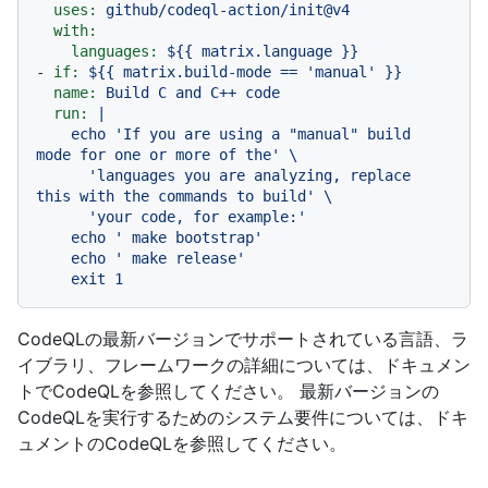
uses:
github/codeql-action/init@v4
with:
languages:
${{
matrix.language
}}
-
if:
${{
matrix.build-mode
==
'manual'
}}
name:
Build
C
and
C++
code
run:
|

    echo 'If you are using a "manual" build 
mode for one or more of the' \

      'languages you are analyzing, replace 
this with the commands to build' \

      'your code, for example:'

    echo ' make bootstrap'

    echo ' make release'

CodeQLの最新バージョンでサポートされている言語、ラ
イブラリ、フレームワークの詳細については、
ドキュメン
トでCodeQLを参照してください。 最新バージョンの
CodeQLを実行するためのシステム要件については、
ドキ
ュメントのCodeQLを参照してください。