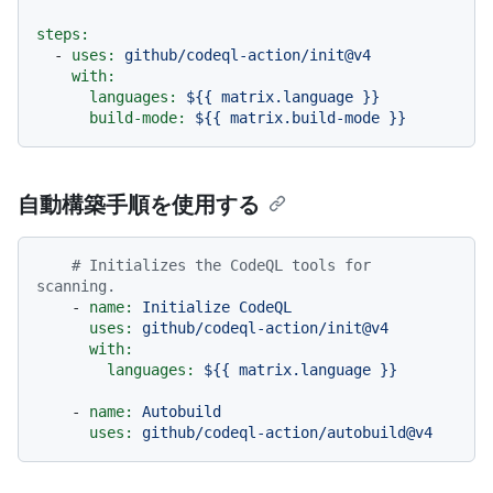
steps:
-
uses:
github/codeql-action/init@v4
with:
languages:
${{
matrix.language
}}
build-mode:
${{
matrix.build-mode
}}
自動構築手順を使用する
# Initializes the CodeQL tools for 
scanning.
-
name:
Initialize
CodeQL
uses:
github/codeql-action/init@v4
with:
languages:
${{
matrix.language
}}
-
name:
Autobuild
uses:
github/codeql-action/autobuild@v4