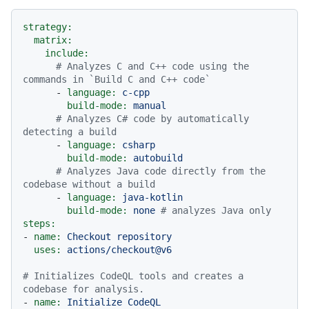
strategy:
matrix:
include:
# Analyzes C and C++ code using the 
commands in `Build C and C++ code`
-
language:
c-cpp
build-mode:
manual
# Analyzes C# code by automatically 
detecting a build
-
language:
csharp
build-mode:
autobuild
# Analyzes Java code directly from the 
codebase without a build
-
language:
java-kotlin
build-mode:
none
# analyzes Java only
steps:
-
name:
Checkout
repository
uses:
actions/checkout@v6
# Initializes CodeQL tools and creates a 
codebase for analysis.
-
name:
Initialize
CodeQL