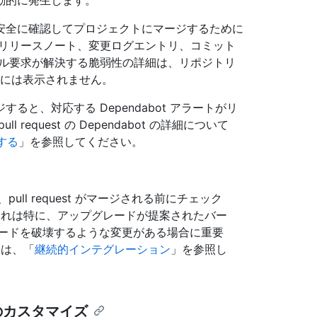
動的に発生します。
安全に確認してプロジェクトにマージするために
、リリースノート、変更ログエントリ、コミット
プル要求が解決する脆弱性の詳細は、リポジトリ
ーザーには表示されません。
と、対応する Dependabot アラートがリ
equest の Dependabot の詳細について
理する
」を参照してください。
l request がマージされる前にチェック
これは特に、アップグレードが提案されたバー
ードを破壊するような変更がある場合に重要
ては、「
継続的インテグレーション
」を参照し
のカスタマイズ