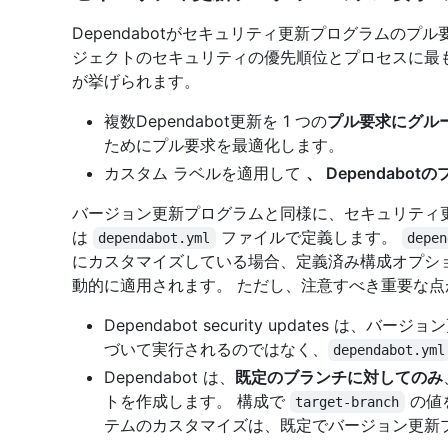
Dependabotがセキュリティ更新プログラムの
ジェクトのセキュリティの優先順位とプロセスに最
が挙げられます。
複数Dependabot更新を 1 つの
プル要求にグル
ためにプル要求を最適化します。
カスタム ラベルを適用して
、 Dependabo
バージョン更新プログラムと同様に、セキュリティ
は
ファイルで定義します。
dependabot.yml
depen
にカスタマイズしている場合、定義済み構成オプシ
動的に適用されます。 ただし、注意すべき重要な
Dependabot security updates は、バ
づいて実行されるのではなく、
dependabot.yml
Dependabot は、
既定のブランチに対してのみ
トを作成します。 構成で
の値
target-branch
テムのカスタマイズは、既定でバージョン更新