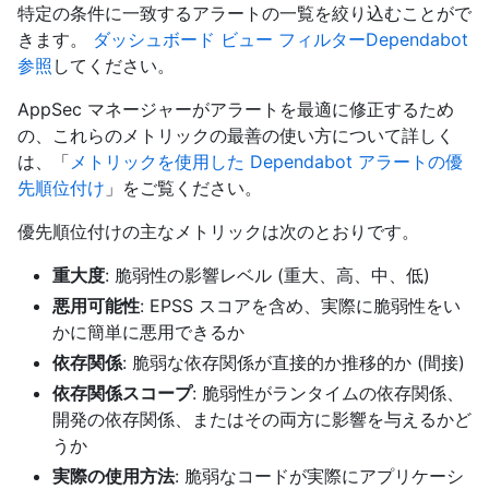
特定の条件に一致するアラートの一覧を絞り込むことがで
きます。
ダッシュボード ビュー フィルターDependabot
参照
してください。
AppSec マネージャーがアラートを最適に修正するため
の、これらのメトリックの最善の使い方について詳しく
は、「
メトリックを使用した Dependabot アラートの優
先順位付け
」をご覧ください。
優先順位付けの主なメトリックは次のとおりです。
重大度
: 脆弱性の影響レベル (重大、高、中、低)
悪用可能性
: EPSS スコアを含め、実際に脆弱性をい
かに簡単に悪用できるか
依存関係
: 脆弱な依存関係が直接的か推移的か (間接)
依存関係スコープ
: 脆弱性がランタイムの依存関係、
開発の依存関係、またはその両方に影響を与えるかど
うか
実際の使用方法
: 脆弱なコードが実際にアプリケーシ