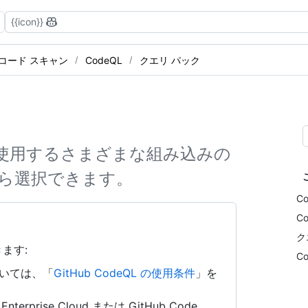
{{icon}}
コード スキャン
CodeQL
クエリ パック
ップで使用するさまざまな組み込みの
ートから選択できます。
C
C
ク
ます:
C
については、「
GitHub CodeQL の使用条件
」を
erprise Cloud または GitHub Code