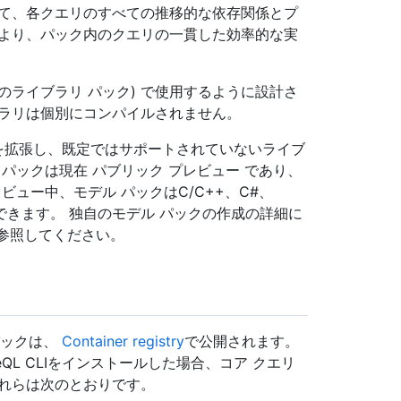
えて、各クエリのすべての推移的な依存関係とプ
により、パック内のクエリの一貫した効率的な実
他のライブラリ パック) で使用するように設計さ
ブラリは個別にコンパイルされません。
g 分析を拡張し、既定ではサポートされていないライブ
パックは現在 パブリック プレビュー であり、
ビュー中、モデル パックはC/C++、C#、
分析に使用できます。 独自のモデル パックの作成の詳細に
参照してください。
パックは、
Container registry
で公開されます。
deQL CLIをインストールした場合、コア クエリ
これらは次のとおりです。