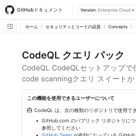
Skip
to
GitHubドキュメント
Version:
Enterprise Cloud
main
content
ホーム
セキュリティとコードの品質
Concepts
CodeQL クエリ パック
CodeQL CodeQLセットア
code scanningクエリ スイ
この機能を使用できるユーザーについて
CodeQL は、次の種類のリポジトリで使用でき
GitHub.com のパブリック リポジトリ
参照してください
GitHub Team
が有効になっている GitHub Ent