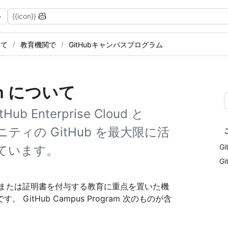
{{icon}}
いて
教育機関で
GitHubキャンパスプログラム
ram について
Hub Enterprise Cloud と
 コミュニティの GitHub を最大限に活
G
ています。
G
業証明書、または証明書を付与する教育に重点を置いた機
GitHub Campus Program 次のものが含