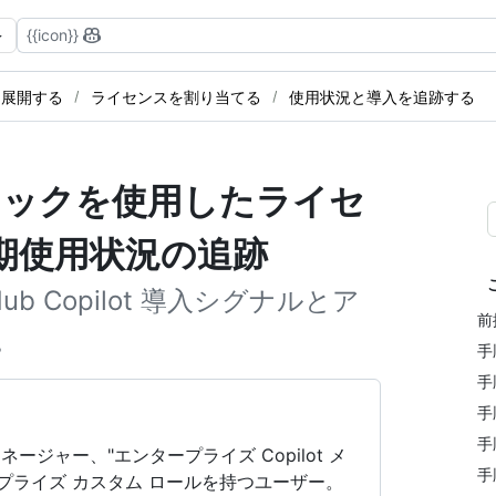
{{icon}}
に展開する
ライセンスを割り当てる
使用状況と導入を追跡する
メトリックを使用したライセ
期使用状況の追跡
b Copilot 導入シグナルとア
前
。
手
手
手
手
ジャー、"エンタープライズ Copilot メ
手
プライズ カスタム ロールを持つユーザー。