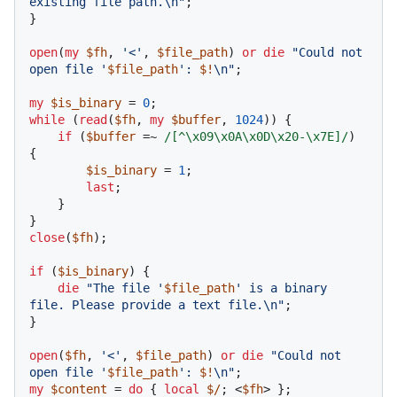
existing file path.\n"
;

}

open
(
my
$fh
, 
'<'
, 
$file_path
) 
or
die
"Could not 
open file '
$file_path
': 
$!
\n"
;

my
$is_binary
 = 
0
while
 (
read
(
$fh
, 
my
$buffer
, 
1024
)) {

if
 (
$buffer
 =~ 
/[^\x09\x0A\x0D\x20-\x7E]/
) 
{

$is_binary
 = 
1
;

last
;

    }

close
(
$fh
);

if
 (
$is_binary
) {

die
"The file '
$file_path
' is a binary 
file. Please provide a text file.\n"
;

}

open
(
$fh
, 
'<'
, 
$file_path
) 
or
die
"Could not 
open file '
$file_path
': 
$!
\n"
my
$content
 = 
do
 { 
local
$/
; <
$fh