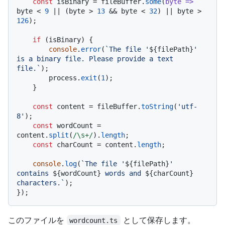
const
 isBinary = fileBuffer.
some
(
byte
 =>
byte < 
9
 || (byte > 
13
 && byte < 
32
) || byte > 
126
);

if
 (isBinary) {

console
.
error
(
`The file '
${filePath}
' 
is a binary file. Please provide a text 
file.`
);

        process.
exit
(
1
);

    }

const
 content = fileBuffer.
toString
(
'utf-
8'
);

const
 wordCount = 
content.
split
(
/\s+/
).
length
;

const
 charCount = content.
length
;

console
.
log
(
`The file '
${filePath}
' 
contains 
${wordCount}
 words and 
${charCount}
characters.`
);

このファイルを
として保存します。
wordcount.ts