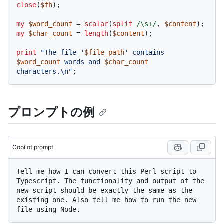
close
(
$fh
);

my
$word_count
 = 
scalar
(
split
/\s+/
, 
$content
my
$char_count
 = 
length
(
$content
);

print
"The file '
$file_path
' contains 
$word_count
 words and 
$char_count
characters.\n"
プロンプトの例
Copilot prompt
Tell me how I can convert this Perl script to 
Typescript. The functionality and output of the 
new script should be exactly the same as the 
existing one. Also tell me how to run the new 