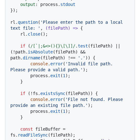
output
: process.
stdout
});

rl.
question
(
'Please enter the path to a local 
text file: '
, 
(
filePath
) =>
 {

    rl.
close
();

if
 (
/[`|;&<>(){}\[\]]/
.
test
(filePath) || 
(!path.
isAbsolute
(filePath) && 
path.
dirname
(filePath) !== 
'.'
)) {

console
.
error
(
'Invalid file path. 
Please provide a valid path.'
);

        process.
exit
(
1
);

    }

if
 (!fs.
existsSync
(filePath)) {

console
.
error
(
'File not found. Please 
provide an existing file path.'
);

        process.
exit
(
1
);

    }

const
 fileBuffer = 
fs.
readFileSync
(filePath);
