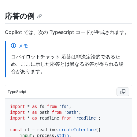
応答の例
Copilot では、次の Typescript コードが生成されます。
メモ
コパイロットチャット 応答は非決定論的であるた
め、ここに示した応答とは異なる応答が得られる場
合があります。
TypeScript
import
 * 
as
 fs 
from
'fs'
import
 * 
as
 path 
from
'path'
import
 * 
as
 readline 
from
'readline'
;

const
 rl = readline.
createInterface
({

input
: process.
stdin
,
