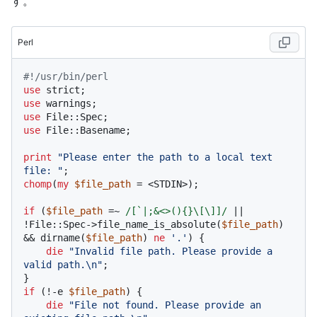
す。
Perl
#!/usr/bin/perl
use
use
use
use
 File::Basename;

print
"Please enter the path to a local text 
file: "
chomp
(
my
$file_path
 = <STDIN>);

if
 (
$file_path
 =~ 
/[`|;&<>(){}\[\]]/
 || 
!File::Spec->file_name_is_absolute(
$file_path
) 
&& dirname(
$file_path
) 
ne
'.'
) {

die
"Invalid file path. Please provide a 
valid path.\n"
;

if
 (!-e 
$file_path
) {

die
"File not found. Please provide an 