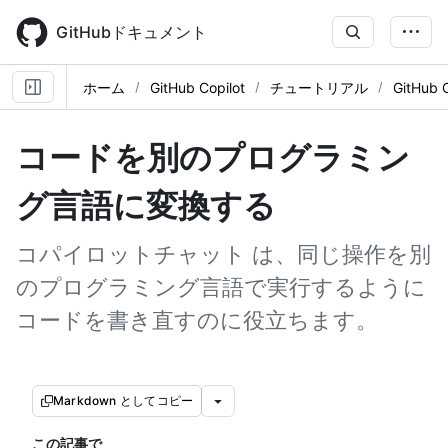
Skip
to
GitHubドキュメント
main
content
ホーム
GitHub Copilot
チュートリアル
GitHub
コードを別のプログラミン
グ言語に変換する
コパイロットチャット は、同じ操作を別
のプログラミング言語で実行するように
コードを書き直すのに役立ちます。
Markdown としてコピー
この記事で