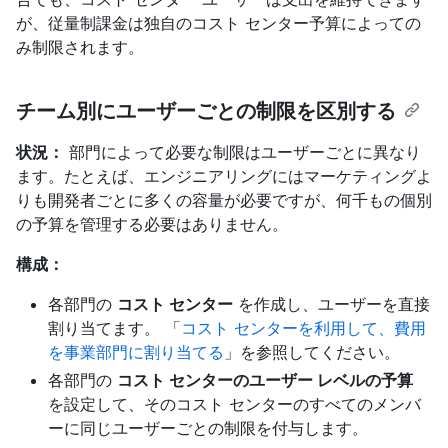
が、従量制課金は独自のコスト センター予算によっての
み制限されます。
チーム別にユーザーごとの制限を区別する
状況：
部門によって必要な制限はユーザーごとに異なり
ます。たとえば、エンジニアリングにはマーケティングよ
りも開発者ごとに多くの容量が必要ですが、何千もの個別
の予算を管理する必要はありません。
構成：
各部門の
コスト センター
を作成し、ユーザーを直接
割り当てます。 「
コスト センターを利用して、費用
を事業部門に割り当てる
」を参照してください。
各部門の
コスト センターのユーザー レベルの予算
を設定して、そのコスト センターのすべてのメンバ
ーに同じユーザーごとの制限を付与します。