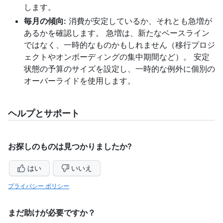
します。
毎月の傾向:
消費が安定しているか、それとも急増が
あるかを確認します。 急増は、新たなベースライン
ではなく、一時的なものかもしれません（移行プロジ
ェクトやオンボーディングの集中期間など）。 安定
状態の予算のサイズを設定し、一時的な例外に個別の
オーバーライドを使用します。
ヘルプとサポート
お探しのものは見つかりましたか?
はい
いいえ
プライバシー ポリシー
まだ助けが必要ですか？