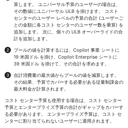
算します。 ユニバーサル予算のユーザーの場合は、
その数値にユニバーサル ULB を掛けます。 コスト
センターのユーザー レベルの予算の合計 (ユーザーご
との金額に各コスト センターのユーザー数を乗算) を
追加します。 次に、個々の ULB オーバーライドの合
計を追加します。
プールの値を計算するには、Copilot 事業 シートに
19 米国ドル を掛け、Copilot Enterprise シートに
39 米国ドル を掛けて、その合計を求めます。
合計消費量の最大値からプールの値を減算します。
その結果、予算でカバーする必要がある従量制課金の
最大料金が計算されます。
コスト センター予算も使用する場合は、コスト センター
予算とエンタープライズ予算の合計がギャップをカバーす
る必要があります。 エンタープライズ予算は、コスト セ
ンターに割り当てられないユーザーに適用されます。