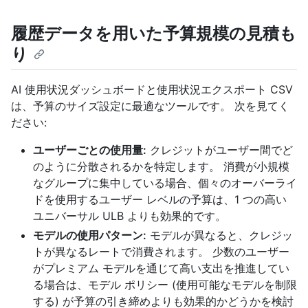
履歴データを用いた予算規模の見積も
り
AI 使用状況ダッシュボードと使用状況エクスポート CSV
は、予算のサイズ設定に最適なツールです。 次を見てく
ださい:
ユーザーごとの使用量:
クレジットがユーザー間でど
のように分散されるかを特定します。 消費が小規模
なグループに集中している場合、個々のオーバーライ
ドを使用するユーザー レベルの予算は、1 つの高い
ユニバーサル ULB よりも効果的です。
モデルの使用パターン:
モデルが異なると、クレジッ
トが異なるレートで消費されます。 少数のユーザー
がプレミアム モデルを通じて高い支出を推進してい
る場合は、モデル ポリシー (使用可能なモデルを制限
する) が予算の引き締めよりも効果的かどうかを検討