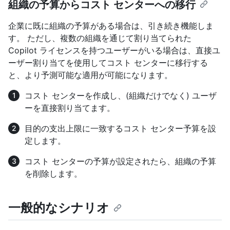
組織の予算からコスト センターへの移行
企業に既に組織の予算がある場合は、引き続き機能しま
す。 ただし、複数の組織を通じて割り当てられた
Copilot ライセンスを持つユーザーがいる場合は、直接ユ
ーザー割り当てを使用してコスト センターに移行する
と、より予測可能な適用が可能になります。
コスト センターを作成し、(組織だけでなく) ユーザ
ーを直接割り当てます。
目的の支出上限に一致するコスト センター予算を設
定します。
コスト センターの予算が設定されたら、組織の予算
を削除します。
一般的なシナリオ