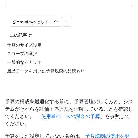
Markdown としてコピー
この記事で
予算のサイズ設定
スコープの選択
一般的なシナリオ
履歴データを用いた予算規模の見積もり
予算の構成を最適化する前に、予算管理のしくみと、シス
テムがそれらを評価する方法を理解していることを確認し
てください。 「
使用量ベースの課金の予算
」を参照して
ください。
予算をまだ設定していない場合は、
予算統制の使用を開