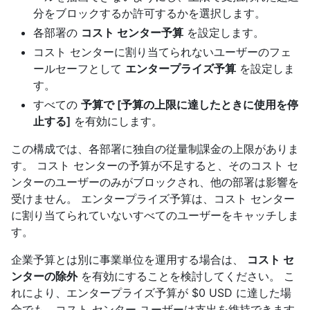
分をブロックするか許可するかを選択します。
各部署の
コスト センター予算
を設定します。
コスト センターに割り当てられないユーザーのフェ
ールセーフとして
エンタープライズ予算
を設定しま
す。
すべての
予算で [予算の上限に達したときに使用を停
止する]
を有効にします。
この構成では、各部署に独自の従量制課金の上限がありま
す。 コスト センターの予算が不足すると、そのコスト セ
ンターのユーザーのみがブロックされ、他の部署は影響を
受けません。 エンタープライズ予算は、コスト センター
に割り当てられていないすべてのユーザーをキャッチしま
す。
企業予算とは別に事業単位を運用する場合は、
コスト セ
ンターの除外
を有効にすることを検討してください。 こ
れにより、エンタープライズ予算が $0 USD に達した場
合でも、コスト センター ユーザーは支出を維持できます