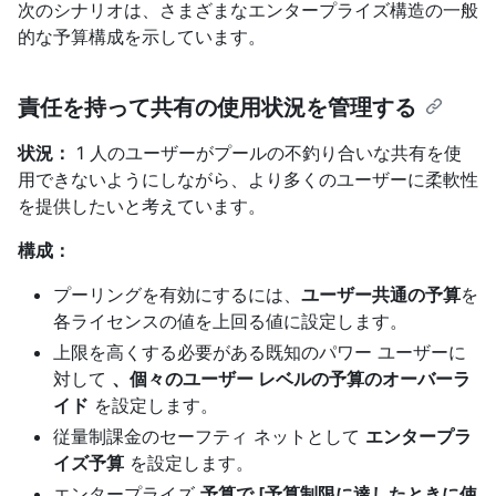
次のシナリオは、さまざまなエンタープライズ構造の一般
的な予算構成を示しています。
責任を持って共有の使用状況を管理する
状況：
1 人のユーザーがプールの不釣り合いな共有を使
用できないようにしながら、より多くのユーザーに柔軟性
を提供したいと考えています。
構成：
プーリングを有効にするには、
ユーザー共通の予算
を
各ライセンスの値を上回る値に設定します。
上限を高くする必要がある既知のパワー ユーザーに
対して
、個々のユーザー レベルの予算のオーバーラ
イド
を設定します。
従量制課金のセーフティ ネットとして
エンタープラ
イズ予算
を設定します。
エンタープライズ
予算で [予算制限に達したときに使