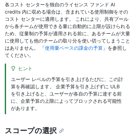
各コスト センターを独自のライセンス ファンド AI
credits 内に収める場合は、含まれている使用制御をその
コスト センターに適用します。 これにより、共有プール
から各チームが使用できる量に自動的に上限が設けられる
ため、従量制の予算が適用される前に、あるチームが大量
に使用しても他のチームの取り分を使い切ってしまうこと
はありません。 「
使用量ベースの課金の予算
」を参照し
てください。
ヒント
ユーザー レベルの予算を引き上げるたびに、この計
算を再確認します。 企業予算を引き上げずに ULB
を引き上げると、ユーザーが各自の予算に達する前
に、企業予算の上限によってブロックされる可能性
があります。
スコープの選択