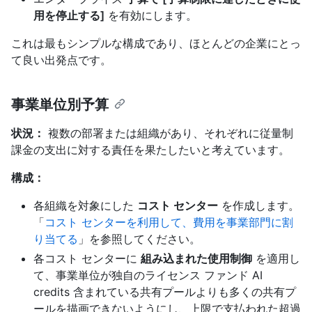
用を停止する]
を有効にします。
これは最もシンプルな構成であり、ほとんどの企業にとっ
て良い出発点です。
事業単位別予算
状況：
複数の部署または組織があり、それぞれに従量制
課金の支出に対する責任を果たしたいと考えています。
構成：
各組織を対象にした
コスト センター
を作成します。
「
コスト センターを利用して、費用を事業部門に割
り当てる
」を参照してください。
各コスト センターに
組み込まれた使用制御
を適用し
て、事業単位が独自のライセンス ファンド AI
credits 含まれている共有プールよりも多くの共有プ
ールを描画できないようにし、上限で支払われた超過