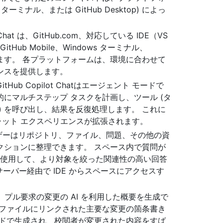
s ターミナル、または GitHub Desktop) によっ
lot Chat は、GitHub.com、対応している IDE（VS
e）、GitHub Mobile、Windows ターミナル、
用できます。 各プラットフォームは、環境に合わせて
ンスを提供します。
tHub Copilot Chatはエージェント モードで
にマルチステップ タスクを計画し、ツール (タ
) を呼び出し、結果を反復処理します。 これに
ャット エクスペリエンスが拡張されます。
ーザーはリポジトリ、ファイル、問題、その他の資
クションに整理できます。 スペース内で質問が
トを使用して、より対象を絞った関連性の高い回答
 サーバー経由で IDE からスペースにアクセスす
ilotは、プル要求の変更の AI を利用した概要を生成で
るファイルにリンクされた主要な変更の箇条書き
ンドで生成され、校閲者が変更された内容をすば