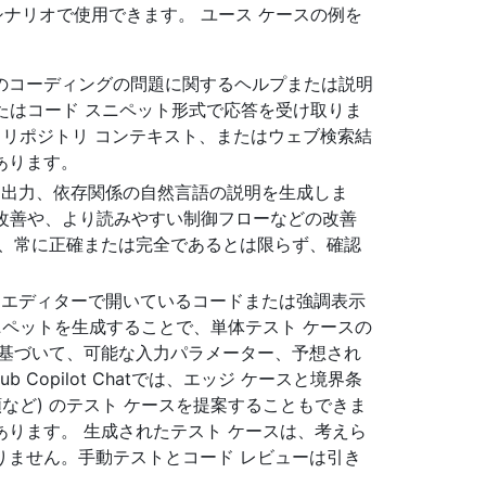
複数のシナリオで使用できます。 ユース ケースの例を
定のコーディングの問題に関するヘルプまたは説明
自然言語またはコード スニペット形式で応答を受け取りま
、リポジトリ コンテキスト、またはウェブ検索結
あります。
力、出力、依存関係の自然言語の説明を生成しま
ラー処理の改善や、より読みやすい制御フローなどの改善
は、常に正確または完全であるとは限らず、確認
 Chatは、エディターで開いているコードまたは強調表示
ニペットを生成することで、単体テスト ケースの
に基づいて、可能な入力パラメーター、予想され
 Copilot Chatでは、エッジ ケースと境界条
種類など) のテスト ケースを提案することもできま
ります。 生成されたテスト ケースは、考えら
りません。手動テストとコード レビューは引き