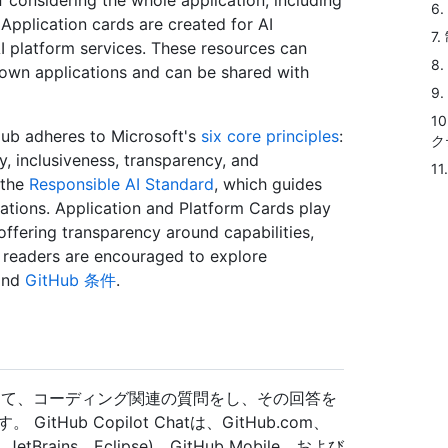
considering the whole application, including
6
Application cards are created for AI
7
AI platform services. These resources can
8
own applications and can be shared with
9
1
Hub adheres to Microsoft's
six core principles
:
ク
ty, inclusiveness, transparency, and
11
 the
Responsible AI Standard
, which guides
ications. Application and Platform Cards play
 offering transparency around capabilities,
t, readers are encouraged to explore
nd
GitHub 条件
.
ilot と対話して、コーディング関連の質問をし、その回答を
ub Copilot Chatは、GitHub.com、
etBrains、Eclipse)、GitHub Mobile、および