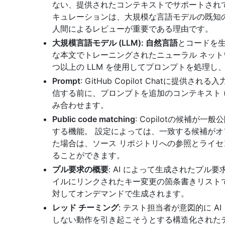
ない、提供されたコンテキストでサポートされ
キュレーションは、大規模な言語モデルの既知の
人間によるレビューが重要である理由です。
大規模言語モデル (LLM): 自然言語
とコードを生
な本文でトレーニングされたニューラル ネットワークの一
つ以上の LLM を使用してプロンプトを処理し
Prompt
: GitHub Copilot Chatに提
信する前に、プロンプトを追加のコンテキスト (
み合わせます。
Public code matching
: Copilotの候補
する機能。 設定によっては、一致する候補が
た場合は、ソース リポジトリへの参照とライ
ることができます。
プル要求の概要
: AI によって生成されたプ
イルにリンクされたキー変更の箇条書きリストで構成
対してオンデマンドで生成されます。
レッド チーミング
: テスト担当者が意図的に 
しない動作を引き起こそうとする構造化された