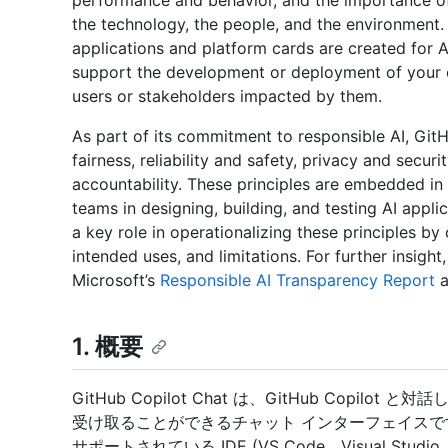
performance and behavior, and the importance of 
the technology, the people, and the environment. 
applications and platform cards are created for 
support the development or deployment of your 
users or stakeholders impacted by them.
As part of its commitment to responsible AI, Git
fairness, reliability and safety, privacy and securi
accountability. These principles are embedded in
teams in designing, building, and testing AI appl
a key role in operationalizing these principles by
intended uses, and limitations. For further insigh
Microsoft’s
Responsible AI Transparency Report
a
1. 概要
GitHub Copilot Chat は、GitHub Cop
受け取ることができるチャット インターフェイスです。 GitH
サポートされている IDE (VS Code、Visual Studio、J