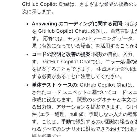
GitHub Copilot Chatは、さまざまな業界の
次に示します。
Answering のコーディングに関する質問
: 特
を GitHub Copilot Chatに依頼し、
す。 応答では、モデルのトレーニング データ
果（有効になっている場合）を活用することが
コードの説明と改善の提案
: 関数の目的、入
す。 GitHub Copilot Chatでは、エ
を提案することもできます。 生成された説明
する必要があることに注意してください。
単体テスト ケースの
: GitHub Copilot
されたコード スニペットに基づいてコード ス
作成に役立ちます。 関数のシグネチャと本文
る出力値、アサーションを提案できます。 GitHub
件 (エラー処理、null 値、予期しない入力の
す。これは、手動で識別するのが困難な場合があ
れるすべてのシナリオに対応できるわけではあ
続き必要です。