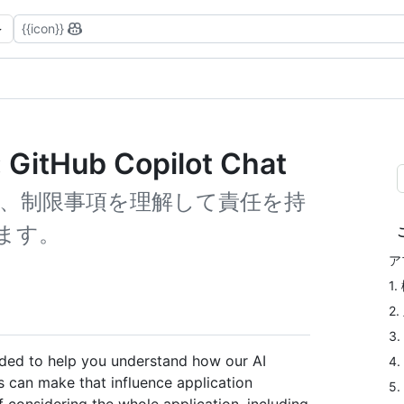
{{icon}}
Hub Copilot Chat
目的、機能、制限事項を理解して責任を持
ます。
ア
1.
2
3
nded to help you understand how our AI
4
 can make that influence application
5