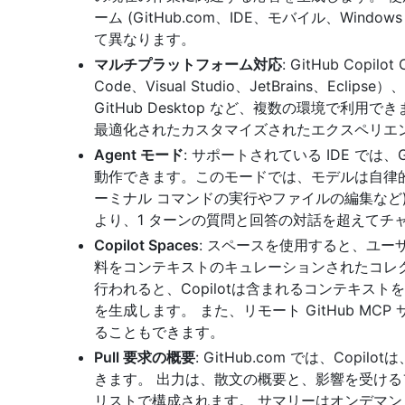
ーム (GitHub.com、IDE、モバイル、Window
て異なります。
マルチプラットフォーム対応
: GitHub Copi
Code、Visual Studio、JetBrains、Eclips
GitHub Desktop など、複数の環境で利
最適化されたカスタマイズされたエクスペリエ
Agent モード
: サポートされている IDE では、Gi
動作できます。このモードでは、モデルは自律的
ーミナル コマンドの実行やファイルの編集など
より、1 ターンの質問と回答の対話を超えてチ
Copilot Spaces
: スペースを使用すると、ユ
料をコンテキストのキュレーションされたコレ
行われると、Copilotは含まれるコンテキス
を生成します。 また、リモート GitHub MCP
ることもできます。
Pull 要求の概要
: GitHub.com では、Cop
きます。 出力は、散文の概要と、影響を受け
リストで構成されます。 サマリーはオンデマ