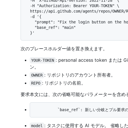
  -H "X-GitHub-Api-Version: 2022-11-28" \

  -H "Authorization: Bearer YOUR-TOKEN" \

  https://api.github.com/agents/repos/OWNER/REPO/tasks \

  -d '{

    "prompt": "Fix the login button on the homepage",

    "base_ref": "main"

次のプレースホルダー値を置き換えます。
: personal access token
YOUR-TOKEN
ン。
: リポジトリのアカウント所有者。
OWNER
: リポジトリの名前。
REPO
要求本文には、次の省略可能なパラメーターを含め
: タスクに使用する AI モデル。 省略
model