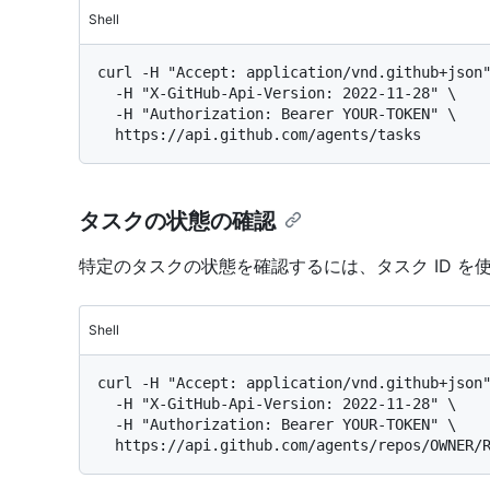
Shell
curl -H "Accept: application/vnd.github+json"
  -H "X-GitHub-Api-Version: 2022-11-28" \

  -H "Authorization: Bearer YOUR-TOKEN" \

タスクの状態の確認
特定のタスクの状態を確認するには、タスク ID を
Shell
curl -H "Accept: application/vnd.github+json"
  -H "X-GitHub-Api-Version: 2022-11-28" \

  -H "Authorization: Bearer YOUR-TOKEN" \
