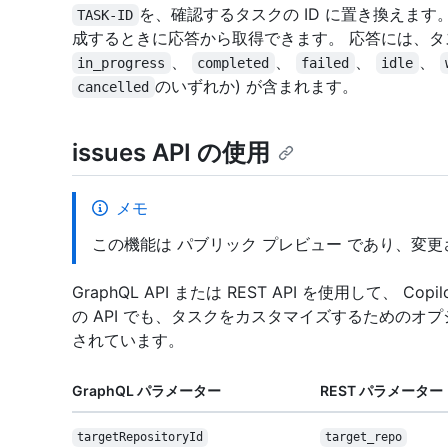
を、確認するタスクの ID に置き換えます。
TASK-ID
成するときに応答から取得できます。 応答には、
、
、
、
、
in_progress
completed
failed
idle
のいずれか) が含まれます。
cancelled
issues API の使用
メモ
この機能は パブリック プレビュー であり、変
GraphQL API または REST API を使用して、
の API でも、タスクをカスタマイズするための
されています。
GraphQL パラメーター
REST パラメーター
target
Repository
Id
target_repo