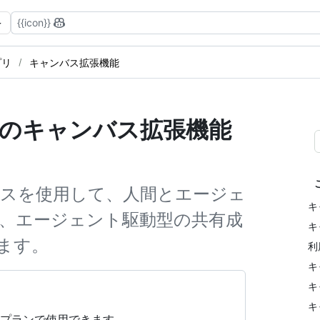
{{icon}}
アプリ
キャンバス拡張機能
プリ でのキャンバス拡張機能
キャンバスを使用して、人間とエージェ
キ
、エージェント駆動型の共有成
キ
ます。
利
キ
キ
キ
ilot プランで使用できます。