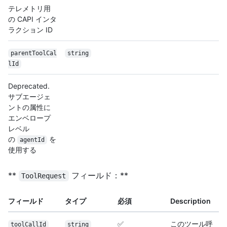
テレメトリ用
の CAPI インタ
ラクション ID
parentToolCal
string
lId
Deprecated.
サブエージェ
ントの属性に
エンベロープ
レベル
の
を
agentId
使用する
**
フィールド：**
ToolRequest
フィールド
タイプ
必須
Description
✅
このツール呼
toolCallId
string