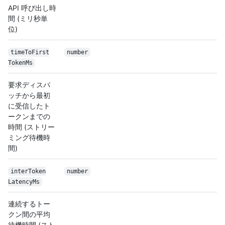
API 呼び出し時
間 (ミリ秒単
位)
time
To
First
number
Token
Ms
要求ディスパ
ッチから最初
に受信したト
ークンまでの
時間 (ストリー
ミング待機時
間)
inter
Token
number
Latency
Ms
連続するトー
クン間の平均
待機時間 (スト