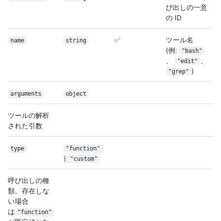
び出しの一意
の ID
✅
ツール名
name
string
(例:
"bash"
、
、
"edit"
)
"grep"
arguments
object
ツールの解析
された引数
type
"function" 
| "custom"
呼び出しの種
類。存在しな
い場合
は
"function"