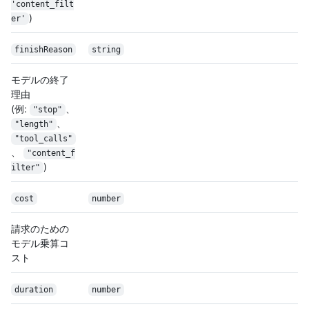
'content_filt
)
er'
finishReason
string
モデルの終了
理由
(例:
、
"stop"
、
"length"
"tool_calls"
、
"content_f
)
ilter"
cost
number
請求のための
モデル乗算コ
スト
duration
number