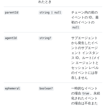
れたとき
チェーン内の前の
parentId
string | null
イベントの ID。最
初のイベントの
null
サブエージェント
agentId
string?
から発生したイベ
ントのサブエージ
ェント インスタン
ス ID。ルート/メイ
ン エージェントと
セッション レベル
のイベントには存
在しません
一時的なイベント
ephemeral
boolean?
の場合
。永続
true
化されたイベント
の場合は不在また