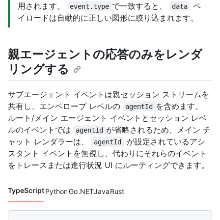
用されます。
で一致すると、
ペ
event.type
data
イロードは自動的に正しい図形に絞り込まれます。
親エージェントの応答のみをレンダ
リングする
サブエージェント イベントは親セッション ストリームを
共有し、エンベロープ レベルの
を含めます。
agentId
ルート/メイン エージェント イベントとセッション レベ
ルのイベントでは
が省略されるため、メイン チ
agentId
ャット レンダラーは、
が設定されているアシ
agentId
スタント イベントを無視し、代わりにそれらのイベント
をトレースまたは進行状況 UI にルーティングできます。
TypeScript
Python
Go
.NET
Java
Rust
コード言語 navigation