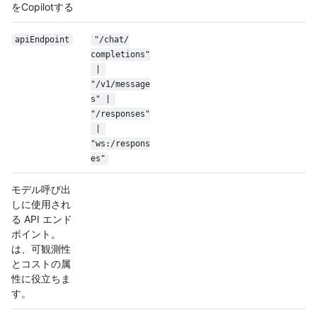
をCopilotする
apiEndpoint
"/
chat/
completions"
 | 
"/v1/message
s" | 
"/responses"
 | 
"ws:/respons
es"
モデル呼び出
しに使用され
る API エンド
ポイント。
は、可観測性
とコストの属
性に役立ちま
す。