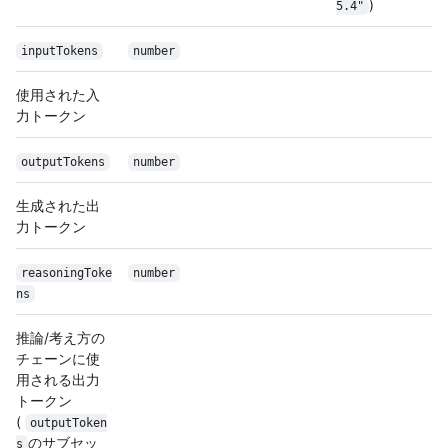
)
5.4"
inputTokens
number
使用された入
力トークン
outputTokens
number
生成された出
力トークン
reasoningToke
number
ns
推論/考え方の
チェーンに使
用される出力
トークン
(
outputToken
のサブセッ
s