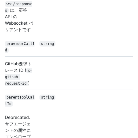
ws:/response
は、応答
s
API の
Websocket バ
リアントです
providerCallI
string
d
GitHub要求ト
レース ID (
x-
github-
)
request-id
parentToolCal
string
lId
Deprecated.
サブエージェ
ントの属性に
エンベロープ