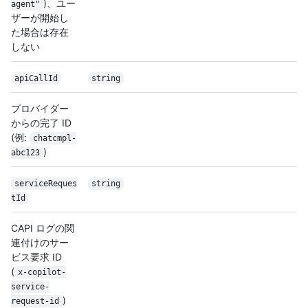
)、ユー
agent"
ザーが開始し
た場合は存在
しない
apiCallId
string
プロバイダー
からの完了 ID
(例:
chatcmpl-
)
abc123
serviceReques
string
tId
CAPI ログの関
連付けのサー
ビス要求 ID
(
x-copilot-
service-
)
request-id