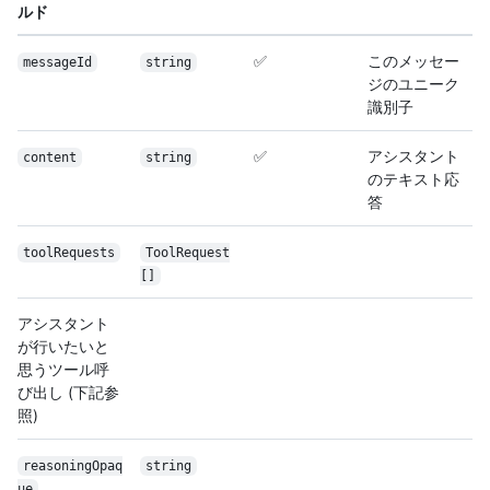
ルド
✅
このメッセー
messageId
string
ジのユニーク
識別子
✅
アシスタント
content
string
のテキスト応
答
toolRequests
ToolRequest
[]
アシスタント
が行いたいと
思うツール呼
び出し (下記参
照)
reasoningOpaq
string
ue