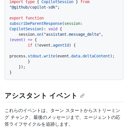
import
type
 { 
CopilotSession
 } 
from
"@github/copilot-sdk"
;

export
function
subscribeParentResponse
(
session
: 
CopilotSession
): 
void
 {

    session.
on
(
"assistant.message_delta"
, 
(
event
) =>
 {

if
 (!event.
agentId
) {

process.
stdout
.
write
(event.
data
.
deltaContent
);

        }

    });

アシスタント イベント
これらのイベントは、ターン スタートからストリーミン
グ チャンク、最後のメッセージまで、エージェントの応
答ライフサイクルを追跡します。