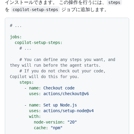
インストールできます。 この操作を行うには、
steps
を
ジョブに追加します。
copilot-setup-steps
# ...
jobs:
copilot-setup-steps:
# ...
# You can define any steps you want, and 
they will run before the agent starts.
# If you do not check out your code, 
Copilot will do this for you.
steps:
-
name:
Checkout
code
uses:
actions/checkout@v6
-
name:
Set
up
Node.js
uses:
actions/setup-node@v4
with:
node-version:
"20"
cache:
"npm"