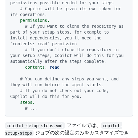
permissions possible needed for your steps.
# Copilot will be given its own token for 
its operations.
permissions:
# If you want to clone the repository as 
part of your setup steps, for example to 
install dependencies, you'll need the 
`contents: read` permission.
# If you don't clone the repository in 
your setup steps, Copilot will do this for you 
automatically after the steps complete.
contents:
read
# You can define any steps you want, and 
they will run before the agent starts.
# If you do not check out your code, 
Copilot will do this for you.
steps:
# ...
ファイルでは、
copilot-setup-steps.yml
copilot-
ジョブの次の設定のみをカスタマイズでき
setup-steps