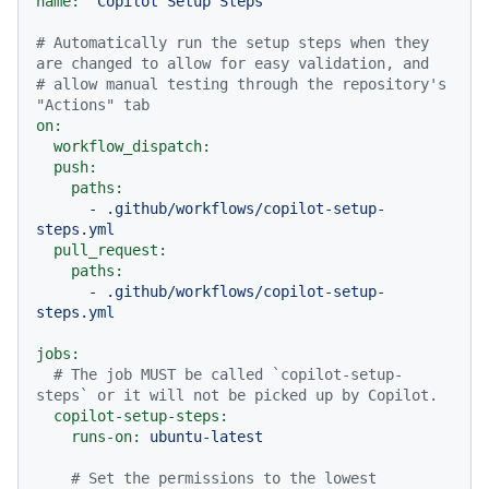
name:
"Copilot Setup Steps"
# Automatically run the setup steps when they 
are changed to allow for easy validation, and
# allow manual testing through the repository's 
"Actions" tab
on:
workflow_dispatch:
push:
paths:
-
.github/workflows/copilot-setup-
steps.yml
pull_request:
paths:
-
.github/workflows/copilot-setup-
steps.yml
jobs:
# The job MUST be called `copilot-setup-
steps` or it will not be picked up by Copilot.
copilot-setup-steps:
runs-on:
ubuntu-latest
# Set the permissions to the lowest 