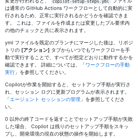
変更が行われると、
ファイル
copilot-setup-steps.yml
は通常の GitHub Actions ワークフローとして自動的に実
行されるため、正常に実行されるかどうかを確認できま
す。 これは、ファイルを作成または変更したプル要求内
の他のチェックと共に表示されます。
yml ファイルを既定のブランチにマージした後は、リポジ
トリの
[アクション]
タブからいつでもワークフローを手
動で実行することで、すべてが想定どおりに動作するかを
確認できます。 詳細については、「
ワークフローの手動
実行
」を参照してください。
Copilotが作業を開始すると、セットアップ手順が実行さ
れ、セッション ログに更新プログラムが表示されます。
「
エージェント セッションの管理
」を参照してくださ
い。
0 以外の終了コードを返すことでセットアップ手順が失敗
した場合、 Copilot は残りのセットアップ手順をスキッ
プし、開発環境の現在の状態の操作を開始します。