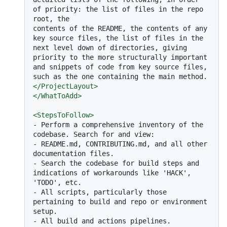
of priority: the list of files in the repo 
root, the

contents of the README, the contents of any 
key source files, the list of files in the 
next level down of directories, giving 
priority to the more structurally important 
and snippets of code from key source files, 
</
ProjectLayout
>
</
WhatToAdd
>
<
StepsToFollow
>
-
 Perform a comprehensive inventory of the 
-
 README.md, CONTRIBUTING.md, and all other 
-
 Search the codebase for build steps and 
indications of workarounds like 'HACK', 
-
 All scripts, particularly those 
pertaining to build and repo or environment 
-