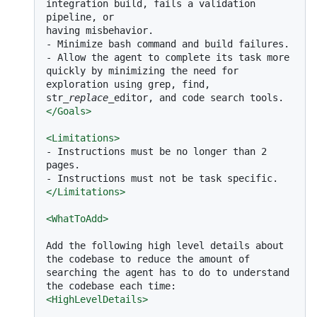
integration build, fails a validation 
pipeline, or

-
-
 Allow the agent to complete its task more 
quickly by minimizing the need for 
exploration using grep, find, 
str
_replace_
</
Goals
>
<
Limitations
>
-
 Instructions must be no longer than 2 
-
</
Limitations
>
<
WhatToAdd
>
Add the following high level details about 
the codebase to reduce the amount of 
searching the agent has to do to understand 
<
HighLevelDetails
>