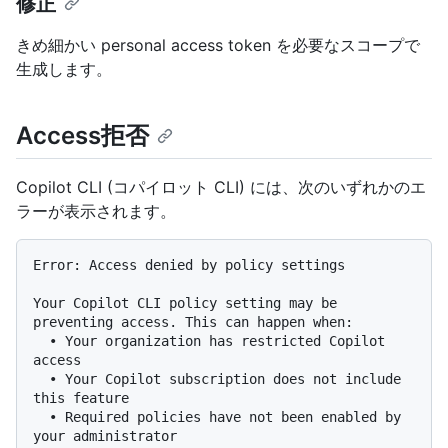
修正
きめ細かい personal access token を必要なスコープで
生成します。
Access拒否
Copilot CLI (コパイロット CLI) には、次のいずれかのエ
ラーが表示されます。
Error: Access denied by policy settings

Your Copilot CLI policy setting may be 
preventing access. This can happen when:

  • Your organization has restricted Copilot 
access

  • Your Copilot subscription does not include 
this feature

  • Required policies have not been enabled by 
your administrator
