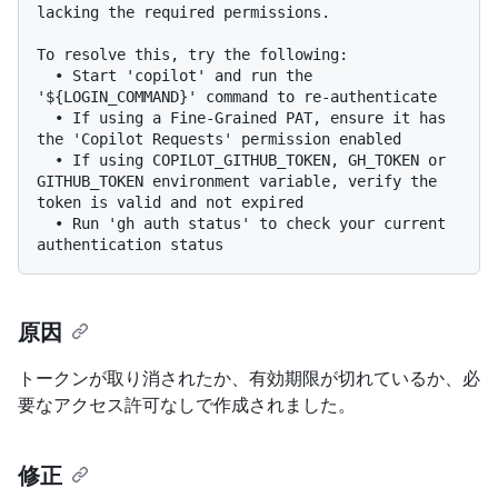
lacking the required permissions.

To resolve this, try the following:

  • Start 'copilot' and run the 
'${LOGIN_COMMAND}' command to re-authenticate

  • If using a Fine-Grained PAT, ensure it has 
the 'Copilot Requests' permission enabled

  • If using COPILOT_GITHUB_TOKEN, GH_TOKEN or 
GITHUB_TOKEN environment variable, verify the 
token is valid and not expired

  • Run 'gh auth status' to check your current 
原因
トークンが取り消されたか、有効期限が切れているか、必
要なアクセス許可なしで作成されました。
修正