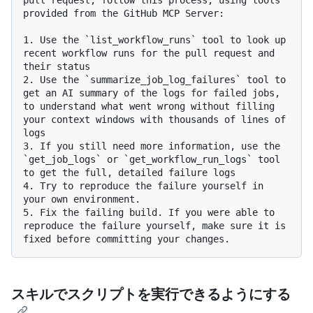
pull request, follow this process, using tools 
provided from the GitHub MCP Server:

1.
 Use the 
`list_workflow_runs`
 tool to look up 
recent workflow runs for the pull request and 
2.
 Use the 
`summarize_job_log_failures`
 tool to 
get an AI summary of the logs for failed jobs, 
to understand what went wrong without filling 
your context windows with thousands of lines of 
3.
 If you still need more information, use the 
`get_job_logs`
 or 
`get_workflow_run_logs`
 tool 
4.
 Try to reproduce the failure yourself in 
5.
 Fix the failing build. If you were able to 
reproduce the failure yourself, make sure it is 
スキルでスクリプトを実行できるようにする