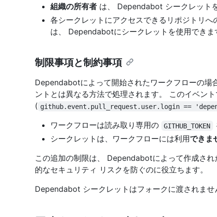
組織の所有者
は、 Dependabot シークレ
各シークレットにアクセスできるリポジトリへ
は、 Dependabotにシークレットを使用でき
制限事項と制約事項
Dependabotによって開始されたワークフローの場
ントとは異なる方法で処理されます。 このイベントでは、pull
(
github.event.pull_request.user.login == 'depe
ワークフローは読み取り専用の
GITHUB_TOKEN
シークレットは、ワークフローには利用
できま
この追加の制限は、 Dependabotによって作成
的なセキュリティ リスクを防ぐのに役立ちます。
Dependabot シークレットはフォークに渡されま