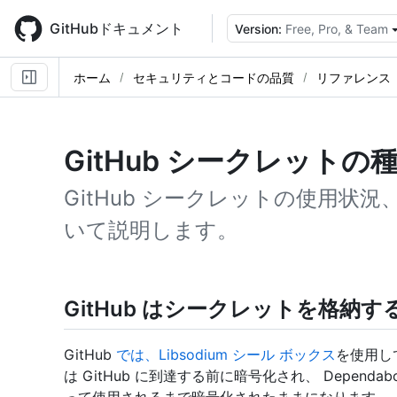
Skip
to
GitHubドキュメント
Version:
Free, Pro, & Team
main
content
ホーム
セキュリティとコードの品質
リファレンス
GitHub シークレットの
GitHub シークレットの使用状
いて説明します。
GitHub はシークレットを格納す
GitHub
では、Libsodium シール ボックス
を使用し
は GitHub に到達する前に暗号化され、 Dependabot、