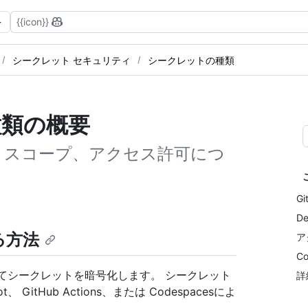
{{icon}}
シークレット セキュリティ
シークレットの種類
種類の概要
況、スコープ、アクセス許可につ
G
D
る方法
ア
C
てシークレットを暗号化します。 シークレット
詳
 GitHub Actions、または Codespacesによ