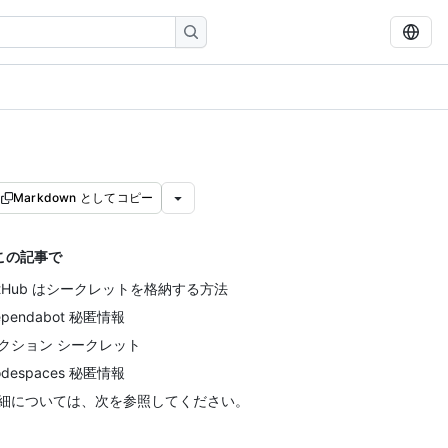
Markdown としてコピー
この記事で
itHub はシークレットを格納する方法
ependabot 秘匿情報
クション シークレット
odespaces 秘匿情報
細については、次を参照してください。