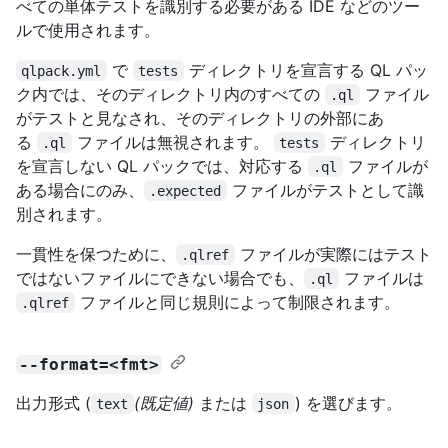
べての単体テストを識別する必要がある IDE などのツー
ルで使用されます。
で
ディレクトリを宣言する QL パッ
qlpack.yml
tests
ク内では、そのディレクトリ内のすべての
ファイル
.ql
がテストと見なされ、そのディレクトリの外部にあ
る
ファイルは無視されます。
ディレクトリ
.ql
tests
を宣言しない QL パックでは、対応する
ファイルが
.ql
ある場合にのみ、
ファイルがテストとして識
.expected
別されます。
一貫性を保つために、
ファイルが実際にはテスト
.qlref
ではないファイルにできない場合でも、
ファイルは
.ql
ファイルと同じ規則によって制限されます。
.qlref
--format=<fmt>
出力形式 (
(既定値)
または
) を選びます。
text
json