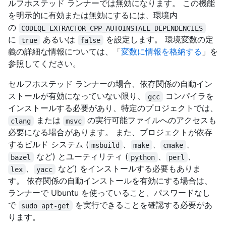
ルフホステッド ランナーでは無効になります。 この機能
を明示的に有効または無効にするには、環境内
の
CODEQL_EXTRACTOR_CPP_AUTOINSTALL_DEPENDENCIES
に
あるいは
を設定します。 環境変数の定
true
false
義の詳細な情報については、「
変数に情報を格納する
」を
参照してください。
セルフホステッド ランナーの場合、依存関係の自動イン
ストールが有効になっていない限り、
コンパイラを
gcc
インストールする必要があり、特定のプロジェクトでは、
または
の実行可能ファイルへのアクセスも
clang
msvc
必要になる場合があります。 また、プロジェクトが依存
するビルド システム (
、
、
、
msbuild
make
cmake
など) とユーティリティ (
、
、
bazel
python
perl
、
など) をインストールする必要もありま
lex
yacc
す。 依存関係の自動インストールを有効にする場合は、
ランナーで Ubuntu を使っていること、パスワードなし
で
を実行できることを確認する必要があ
sudo apt-get
ります。