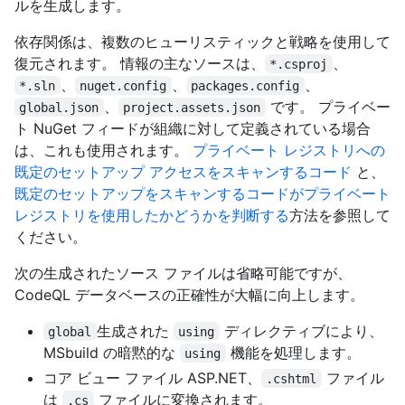
ルを生成します。
依存関係は、複数のヒューリスティックと戦略を使用して
復元されます。 情報の主なソースは、
、
*.csproj
、
、
、
*.sln
nuget.config
packages.config
、
です。 プライベー
global.json
project.assets.json
ト NuGet フィードが組織に対して定義されている場合
は、これも使用されます。
プライベート レジストリへの
既定のセットアップ アクセスをスキャンするコード
と、
既定のセットアップをスキャンするコードがプライベート
レジストリを使用したかどうかを判断する
方法を参照して
ください。
次の生成されたソース ファイルは省略可能ですが、
CodeQL データベースの正確性が大幅に向上します。
生成された
ディレクティブにより、
global
using
MSbuild の暗黙的な
機能を処理します。
using
コア ビュー ファイル ASP.NET、
ファイル
.cshtml
は
ファイルに変換されます。
.cs