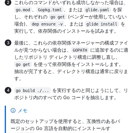
これらのコマンドがいずれも成功しなかった場合は、
、
、または
を探
go.mod
Gopkg.toml
glide.yaml
し、それぞれの
(ベンダーが使用していない
go get
場合)、
、または
を
dep ensure -v
glide install
実行して、依存関係のインストールを試みます。
最後に、これらの依存関係マネージャーの構成ファイ
ルが見つからない場合は、
に追加するのに適
GOPATH
したリポジトリ ディレクトリ構造に調整し直し、
を使って依存関係をインストールします。
go get
抽出が完了すると、ディレクトリ構造は通常に戻りま
す。
を実行するのと同じようにして、リ
go build ./...
ポジトリ内のすべての Go コードを抽出します。
メモ
既定のセットアップを使用すると、互換性のあるバ
ージョンの Go 言語を自動的にインストールす