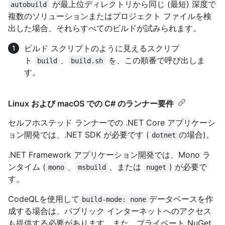
が最上位ディレクトリから同じ (最短) 深度で
autobuild
複数のソリューションまたはプロジェクト ファイルを検
出した場合、それらすべてのビルドが試みられます。
ビルド スクリプトのように見えるスクリプ
ト
、
を、この順番で呼び出しま
build
build.sh
す。
Linux および macOS での C# のランナー要件
セルフホステッド ランナーでの .NET Core アプリケーシ
ョン開発では、.NET SDK が必要です (
の場合)。
dotnet
.NET Framework アプリケーション開発では、Mono ラ
ンタイム (
、
、または
) が必要で
mono
msbuild
nuget
す。
CodeQLを使用して
データベースを作
build-mode: none
成する場合は、パブリック インターネットへのアクセス
も提供する必要があります。また、プライベート NuGet