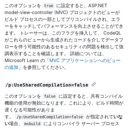
このオプションを
に設定すると、ASP.NET
true
model-view-controller (MVC) プロジェクトのビューが
ビルド プロセスの一部としてプリコンパイルされ、エラ
ーをキャッチしてパフォーマンスを向上させることができ
ます。 トレーサーは、このフラグを挿入して、 CodeQL
がこれらのビューから生成されたコードを介してデータフ
ローを伴う可能性のあるセキュリティの問題を検出して強
調表示することを確認します。 詳細については、
Microsoft Learn の「
MVC アプリケーションへのビュー
の追加
」を参照してください。
/p:UseSharedCompilation=false
このオプションを
に設定すると、共有コンパイル
false
機能の使用が無効になります。これにより、ビルド時間が
遅くなる可能性がありま
す。
が指定されて
いな
/p:UseSharedCompilation=false
い
場合、
によりコンパイラ サーバー プロセス
msbuild