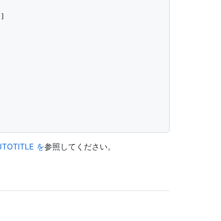
"
]

UTOTITLE を
参照してください。