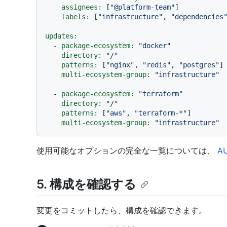
assignees:
 [
"@platform-team"
]

labels:
 [
"infrastructure"
, 
"dependencies
updates:
-
package-ecosystem:
"docker"
directory:
"/"
patterns:
 [
"nginx"
, 
"redis"
, 
"postgres"
]

multi-ecosystem-group:
"infrastructure"
-
package-ecosystem:
"terraform"
directory:
"/"
patterns:
 [
"aws"
, 
"terraform-*"
]

multi-ecosystem-group:
"infrastructure"
使用可能なオプションの完全な一覧については、
A
5. 構成を確認する
変更をコミットしたら、構成を確認できます。