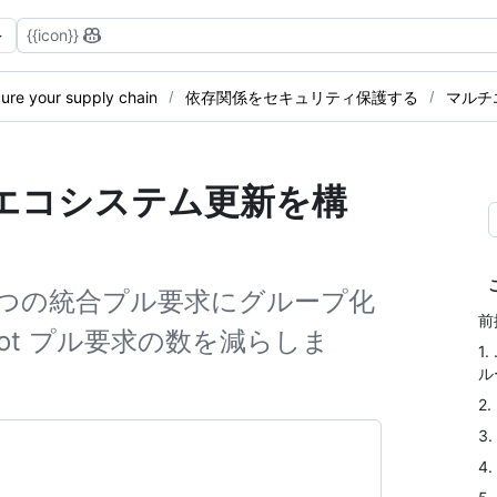
{{icon}}
ure your supply chain
依存関係をセキュリティ保護する
マルチ
ルチエコシステム更新を構
 つの統合プル要求にグループ化
前
bot プル要求の数を減らしま
1
ル
2
3
4