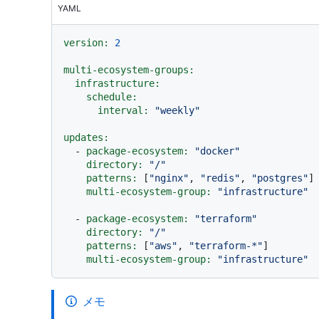
YAML
version:
2
multi-ecosystem-groups:
infrastructure:
schedule:
interval:
"weekly"
updates:
-
package-ecosystem:
"docker"
directory:
"/"
patterns:
 [
"nginx"
, 
"redis"
, 
"postgres"
]

multi-ecosystem-group:
"infrastructure"
-
package-ecosystem:
"terraform"
directory:
"/"
patterns:
 [
"aws"
, 
"terraform-*"
]

multi-ecosystem-group:
"infrastructure"
メモ