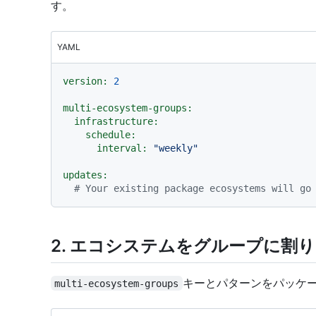
す。
YAML
version:
2
multi-ecosystem-groups:
infrastructure:
schedule:
interval:
"weekly"
updates:
# Your existing package ecosystems will go
2. エコシステムをグループに割
キーとパターンをパッケー
multi-ecosystem-groups