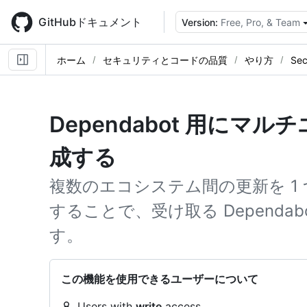
Skip
to
GitHubドキュメント
Version:
Free, Pro, & Team
main
content
ホーム
セキュリティとコードの品質
やり方
Sec
Dependabot 用にマ
成する
複数のエコシステム間の更新を 1
することで、受け取る Dependa
す。
この機能を使用できるユーザーについて
Users with
write
access