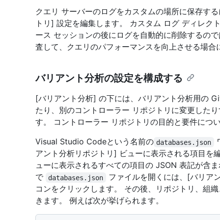
クエリ サーバーのログをカスタムの場所に保存するに
トリ] 設定を編集します。 カスタム ログ ディレ
ース セッションの後にログを自動的に削除するので
査して、クエリのパフォーマンスを向上させる場合
バリアント分析の設定を構成する
[バリアント分析] の下には、バリアント分析用の G
たり、別のコントローラー リポジトリに変更した
す。 コントローラー リポジトリの目的と要件につ
Visual Studio Codeという名前の
databases.json
アント分析リポジトリ] ビューに表示される項目を
ューに表示されるすべての項目の JSON 表記が含ま
で
ファイルを開くには、[バリアン
databases.json
コンをクリックします。 その後、リポジトリ、組
きます。 例えば次が挙げられます。