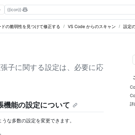
{{icon}}
ードの脆弱性を見つけて修正する
VS Code からのスキャン
設定
 Code 拡張子に関する設定は、必要に応
C
C
ode拡張機能の設定について
詳
は、次のような多数の設定を変更できます。
ン。