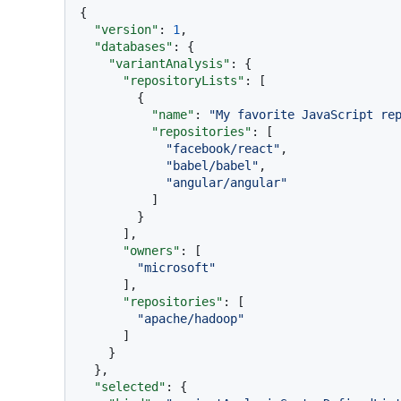
{
"version"
:
1
,
"databases"
:
{
"variantAnalysis"
:
{
"repositoryLists"
:
[
{
"name"
:
"My favorite JavaScript re
"repositories"
:
[
"facebook/react"
,
"babel/babel"
,
"angular/angular"
]
}
]
,
"owners"
:
[
"microsoft"
]
,
"repositories"
:
[
"apache/hadoop"
]
}
}
,
"selected"
:
{