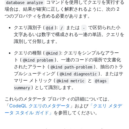
コマンドを使用してクエリを実行する
database analyze
場合は、結果が確実に正しく解釈されるように、次の 2
つのプロパティを含める必要があります。
クエリ識別子 (
):
または
で区切られた小
@id
/
-
文字あるいは数字で構成される一連の単語。クエリを
識別して分類します。
クエリの種類 (
): クエリをシンプルなアラー
@kind
ト (
)、一連のコードの場所で文書化
@kind problem
されたアラート (
)、抽出のトラ
@kind path-problem
ブルシューティング (
)、またはサ
@kind diagnostic
マリー メトリック (
と
@kind metric
@tags 
) として識別します。
summary
これらのメタデータ プロパティの詳細については、
「
CodeQL クエリのメタデータ
」および
「クエリ メタデ
ータ スタイル ガイド」
を参照してください。