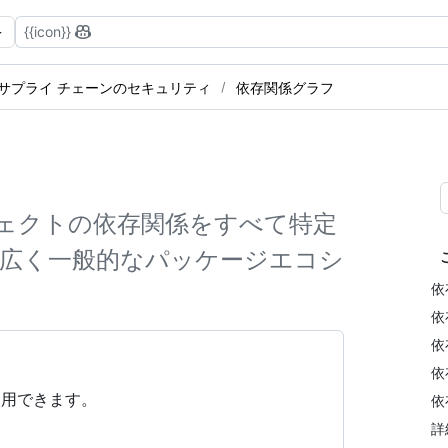
{{icon}}
サプライ チェーンのセキュリティ
依存関係グラフ
ェクトの依存関係をすべて特定
幅広く一般的なパッケージエコシ
依
依
依
依
使用できます。
依
詳