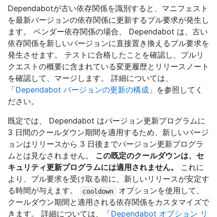
Dependabotが古い依存関係を識別すると、マニフェスト
を最新バージョンの依存関係に更新するプル要求が発生し
ます。 ベンダー依存関係の場合、 Dependabot は、古い
依存関係を新しいバージョンに直接置き換えるプル要求を
発生させます。 テストに合格したことを確認し、プルリ
クエストの概要に含まれている変更履歴とリリースノート
を確認して、マージします。 詳細については、
「
Dependabot バージョンの更新の構成
」を参照してく
ださい。
既定では、 Dependabot はバージョン更新プログラムに
3 日間のクールダウン期間を適用するため、新しいバージ
ョンはリリースから 3 日後までバージョン更新プログラ
ムとは見なされません。
この既定のクールダウンは、セ
キュリティ更新プログラムには適用されません。
これに
より、プル要求を受け取る前に、新しいリリースが安定す
る時間が与えます。
オプションを使用して、
cooldown
クールダウン期間と適用される依存関係をカスタマイズで
きます。 詳細については、「
Dependabot オプション リ