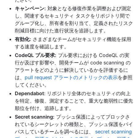
キャンペーン:
対象となる修復作業を調整および測定
し、関連するセキュリティ タスクをリポジトリ間で
グループ化し、所有者を割り当て、定義されたリスク
削減目標に向けた進行状況を追跡します。
有効化:
さまざまなチームがセキュリティ機能を採用
する速度を確認します。
CodeQL プル要求:
プル要求における CodeQL の実
行が及ぼす影響や、開発チームが code scanning の
アラートをどのように解決しているかを評価するに
は、
pull request アラートのメトリックの表示
を参照
してください。
Dependabot
: リポジトリ全体のセキュリティの向上
を特定、修復、測定することで、重大な脆弱性に優先
順位を付け、追跡します。
Secret scanning:
プッシュ保護によってブロックさ
れているシークレットの種類と、プッシュ保護をバイ
パスしているチームを調べるには、
secret scanning