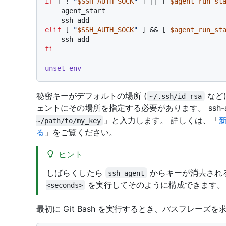
if
 [ ! 
"
$SSH_AUTH_SOCK
"
 ] || [ 
$agent_run_st
    agent_start

elif
 [ 
"
$SSH_AUTH_SOCK
"
 ] && [ 
$agent_run_st
fi
unset
env
秘密キーがデフォルトの場所 (
など
~/.ssh/id_rsa
ェントにその場所を指定する必要があります。 ssh-
」と入力します。 詳しくは、「
新
~/path/to/my_key
る
」をご覧ください。
ヒント
しばらくしたら
からキーが消去され
ssh-agent
を実行してそのように構成できます。
<seconds>
最初に Git Bash を実行するとき、パスフレーズを