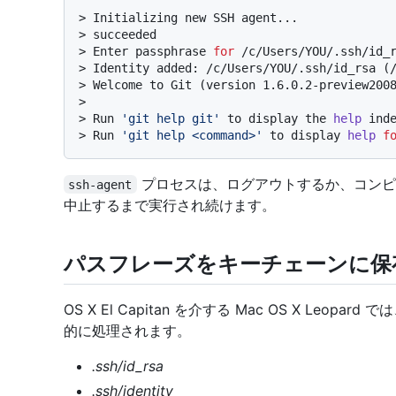
> 
Initializing new SSH agent...
> 
succeeded
> 
Enter passphrase 
for
 /c/Users/YOU/.ssh/id_
> 
Identity added: /c/Users/YOU/.ssh/id_rsa (
> 
Welcome to Git (version 1.6.0.2-preview200
>
> Run 
'git help git'
 to display the 
help
 ind
> 
Run 
'git help <command>'
 to display 
help
f
プロセスは、ログアウトするか、コンピ
ssh-agent
中止するまで実行され続けます。
パスフレーズをキーチェーンに保
OS X El Capitan を介する Mac OS X Le
的に処理されます。
.ssh/id_rsa
.ssh/identity