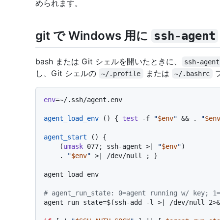
められます。
git で Windows 用に
ssh-agent
bash または Git シェルを開いたときに、
ssh-agent
し、Git シェルの
または
~/.profile
~/.bashrc
env
=~/.ssh/agent.env

agent_load_env
 () { 
test
 -f 
"
$env
"
 && . 
"
$en
agent_start
 () {

    (
umask
 077; ssh-agent >| 
"
$env
"
)

    . 
"
$env
"
 >| /dev/null ; }

agent_load_env

# agent_run_state: 0=agent running w/ key; 1
agent_run_state=$(ssh-add -l >| /dev/null 2>