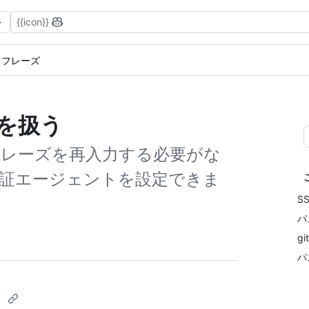
{{icon}}
パスフレーズ
ズを扱う
フレーズを再入力する必要がな
認証エージェントを設定できま
S
パ
g
パ
て