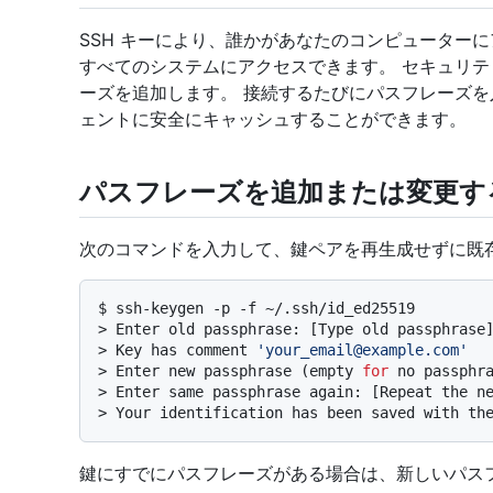
SSH キーにより、誰かがあなたのコンピューター
すべてのシステムにアクセスできます。 セキュリテ
ーズを追加します。 接続するたびにパスフレーズを入
ェントに安全にキャッシュすることができます。
パスフレーズを追加または変更す
次のコマンドを入力して、鍵ペアを再生成せずに既
$ 
ssh-keygen -p -f ~/.ssh/id_ed25519
> 
Enter old passphrase: [Type old passphrase
> 
Key has comment 
'your_email@example.com'
> 
Enter new passphrase (empty 
for
 no passphr
> 
Enter same passphrase again: [Repeat the n
> 
Your identification has been saved with th
鍵にすでにパスフレーズがある場合は、新しいパス