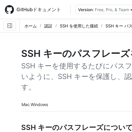
Skip
to
GitHubドキュメント
Version:
Free, Pro, & Team
main
content
ホーム
認証
SSH を使用した接続
SSH キー 
SSH キーのパスフレー
SSH キーを使用するたびにパス
いように、SSH キーを保護し、
す。
Platform navigation
Mac
Windows
SSH キーのパスフレーズについ