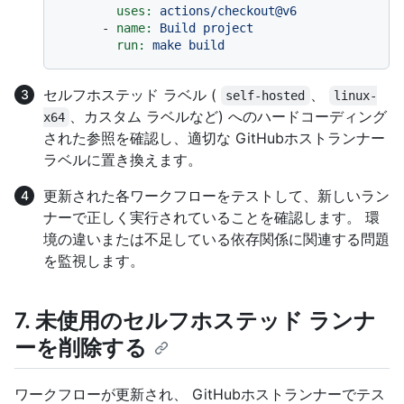
uses:
actions/checkout@v6
-
name:
Build
project
run:
make
build
セルフホステッド ラベル (
、
self-hosted
linux-
、カスタム ラベルなど) へのハードコーディング
x64
された参照を確認し、適切な GitHubホストランナー
ラベルに置き換えます。
更新された各ワークフローをテストして、新しいラン
ナーで正しく実行されていることを確認します。 環
境の違いまたは不足している依存関係に関連する問題
を監視します。
7. 未使用のセルフホステッド ランナ
ーを削除する
ワークフローが更新され、 GitHubホストランナーでテス