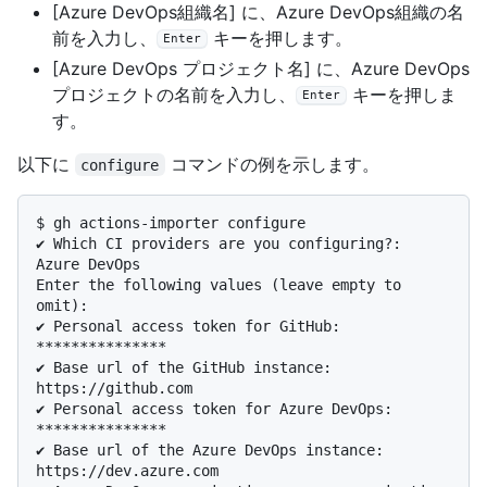
[Azure DevOps組織名] に、Azure DevOps組織の名
前を入力し、
キーを押します。
Enter
[Azure DevOps プロジェクト名] に、Azure DevOps
プロジェクトの名前を入力し、
キーを押しま
Enter
す。
以下に
コマンドの例を示します。
configure
$ 
gh actions-importer configure
✔ Which CI providers are you configuring?: 
Azure DevOps

Enter the following values (leave empty to 
omit):

✔ Personal access token for GitHub: 
***************

✔ Base url of the GitHub instance: 
https://github.com

✔ Personal access token for Azure DevOps: 
***************

✔ Base url of the Azure DevOps instance: 
https://dev.azure.com
