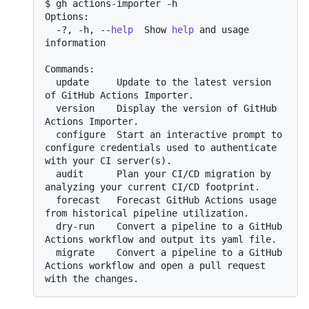
$ gh actions-importer -h

Options:

  -?, -h, --
help
  Show 
help
 and usage 
information

Commands:

  update     Update to the latest version 
of GitHub Actions Importer.

  version    Display the version of GitHub 
Actions Importer.

  configure  Start an interactive prompt to 
configure credentials used to authenticate 
with your CI server(s).

  audit      Plan your CI/CD migration by 
analyzing your current CI/CD footprint.

  forecast   Forecast GitHub Actions usage 
from historical pipeline utilization.

  dry-run    Convert a pipeline to a GitHub 
Actions workflow and output its yaml file.

  migrate    Convert a pipeline to a GitHub 
Actions workflow and open a pull request 