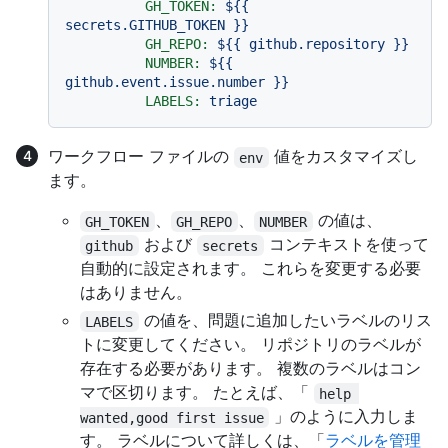
GH_TOKEN:
${{
secrets.GITHUB_TOKEN
}}
GH_REPO:
${{
github.repository
}}
NUMBER:
${{
github.event.issue.number
}}
LABELS:
triage
ワークフロー ファイルの
値をカスタマイズし
env
ます。
、
、
の値は、
GH_TOKEN
GH_REPO
NUMBER
および
コンテキストを使って
github
secrets
自動的に設定されます。 これらを変更する必要
はありません。
の値を、問題に追加したいラベルのリス
LABELS
トに変更してください。 リポジトリのラベルが
存在する必要があります。 複数のラベルはコン
マで区切ります。 たとえば、「
help 
」のように入力しま
wanted,good first issue
す。 ラベルについて詳しくは、「
ラベルを管理