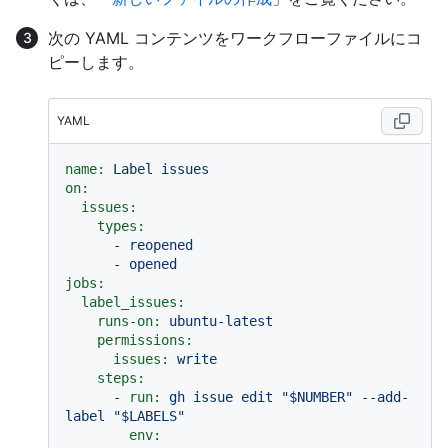
次の YAML コンテンツをワークフローファイルにコ
ピーします。
YAML
name:
Label
issues
on:
issues:
types:
-
reopened
-
opened
jobs:
label_issues:
runs-on:
ubuntu-latest
permissions:
issues:
write
steps:
-
run:
gh
issue
edit
"$NUMBER"
--add-
label
"$LABELS"
env: