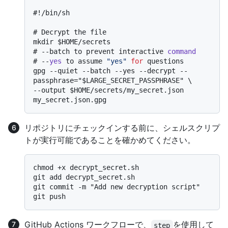
#
!/bin/sh
# 
Decrypt the file
# 
--batch to prevent interactive 
command
# 
--
yes
 to assume 
"yes"
for
 questions
gpg --quiet --batch --yes --decrypt --
passphrase="$LARGE_SECRET_PASSPHRASE" \

--output $HOME/secrets/my_secret.json 
リポジトリにチェックインする前に、シェルスクリプ
トが実行可能であることを確かめてください。
chmod +x decrypt_secret.sh

git add decrypt_secret.sh

git commit -m "Add new decryption script"

GitHub Actions ワークフローで、
を使用して
step