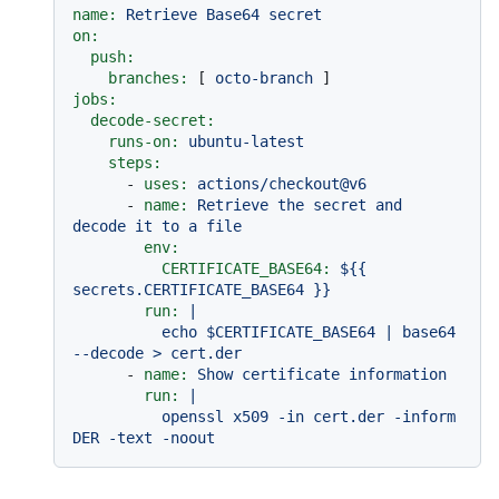
name:
Retrieve
Base64
secret
on:
push:
branches:
 [ 
octo-branch
jobs:
decode-secret:
runs-on:
ubuntu-latest
steps:
-
uses:
actions/checkout@v6
-
name:
Retrieve
the
secret
and
decode
it
to
a
file
env:
CERTIFICATE_BASE64:
${{
secrets.CERTIFICATE_BASE64
}}
run:
|

          echo $CERTIFICATE_BASE64 | base64 
-
name:
Show
certificate
information
run:
|

          openssl x509 -in cert.der -inform 