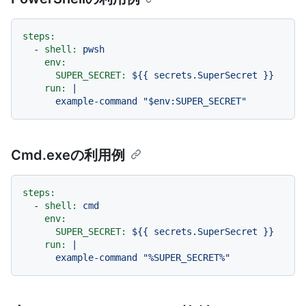
steps:
-
shell:
pwsh
env:
SUPER_SECRET:
${{
secrets.SuperSecret
}}
run:
|

Cmd.exeの利用例
steps:
-
shell:
cmd
env:
SUPER_SECRET:
${{
secrets.SuperSecret
}}
run:
|
