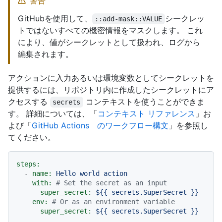
警告
GitHubを使用して、
シークレッ
::add-mask::VALUE
トではないすべての機密情報をマスクします。 これ
により、値がシークレットとして扱われ、ログから
編集されます。
アクションに入力あるいは環境変数としてシークレットを
提供するには、リポジトリ内に作成したシークレットにア
クセスする
コンテキストを使うことができま
secrets
す。 詳細については、「
コンテキスト リファレンス
」お
よび「
GitHub Actions のワークフロー構文
」を参照し
てください。
steps:
-
name:
Hello
world
action
with:
# Set the secret as an input
super_secret:
${{
secrets.SuperSecret
}}
env:
# Or as an environment variable
super_secret:
${{
secrets.SuperSecret
}}