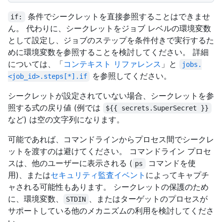
条件でシークレットを直接参照することはできませ
if:
ん。 代わりに、シークレットをジョブ レベルの環境変数
として設定し、ジョブのステップを条件付きで実行するた
めに環境変数を参照することを検討してください。 詳細
については、「
コンテキスト リファレンス
」と
jobs.
を参照してください。
<job_id>.steps[*].if
シークレットが設定されていない場合、シークレットを参
照する式の戻り値 (例では
${{ secrets.SuperSecret }}
など) は空の文字列になります。
可能であれば、コマンドラインからプロセス間でシークレ
ットを渡すのは避けてください。 コマンドライン プロセ
スは、他のユーザーに表示される (
コマンドを使
ps
用)、または
セキュリティ監査イベント
によってキャプチ
ャされる可能性もあります。 シークレットの保護のため
に、環境変数、
、またはターゲットのプロセスが
STDIN
サポートしている他のメカニズムの利用を検討してくださ