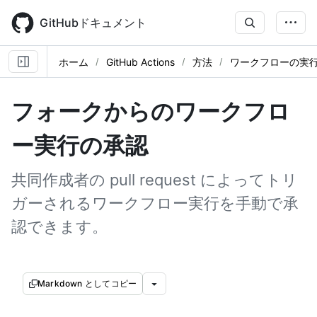
Skip
to
GitHubドキュメント
main
content
ホーム
GitHub Actions
方法
ワークフローの実
フォークからのワークフロ
ー実行の承認
共同作成者の pull request によってトリ
ガーされるワークフロー実行を手動で承
認できます。
Markdown としてコピー