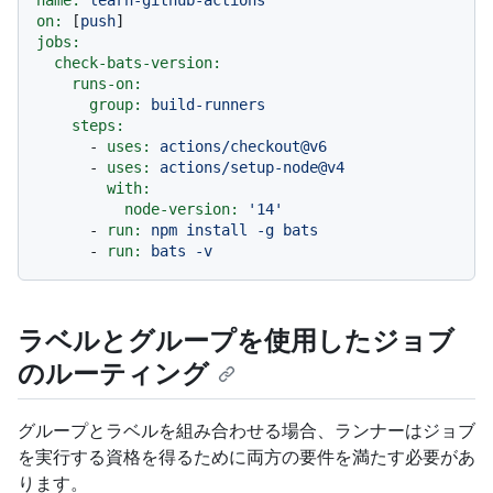
name:
learn-github-actions
on:
 [
push
jobs:
check-bats-version:
runs-on:
group:
build-runners
steps:
-
uses:
actions/checkout@v6
-
uses:
actions/setup-node@v4
with:
node-version:
'14'
-
run:
npm
install
-g
bats
-
run:
bats
-v
ラベルとグループを使用したジョブ
のルーティング
グループとラベルを組み合わせる場合、ランナーはジョブ
を実行する資格を得るために両方の要件を満たす必要があ
ります。