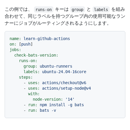
この例では、
キーは
と
を組み
runs-on
group
labels
合わせて、同じラベルを持つグループ内の使用可能なラン
ナーにジョブがルーティングされるようにします。
name:
learn-github-actions
on:
 [
push
jobs:
check-bats-version:
runs-on:
group:
ubuntu-runners
labels:
ubuntu-24.04-16core
steps:
-
uses:
actions/checkout@v6
-
uses:
actions/setup-node@v4
with:
node-version:
'14'
-
run:
npm
install
-g
bats
-
run:
bats
-v