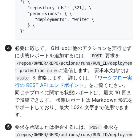
'{ \

   "repository_ids": [321], \

   "permissions": { \

      "deployments": "write" \

   } \

必要に応じて、 GitHubに他のアクションを実行せず
に状態レポートを追加するには、
要求を
POST
/repos/OWNER/REPO/actions/runs/RUN_ID/deploymen
に送信します。 要求本文内では
t_protection_rule
を省略します。 詳しくは、「
ワークフロー実
state
行の REST API エンドポイント
」をご覧ください。
同じデプロイに関する状態レポートは、最大 10 回ま
で投稿できます。 状態レポートは Markdown 形式を
サポートしており、最大 1,024 文字まで使用できま
す。
要求を承認または拒否するには、
要求を
POST
/repos/OWNER/REPO/actions/runs/RUN_ID/deploymen