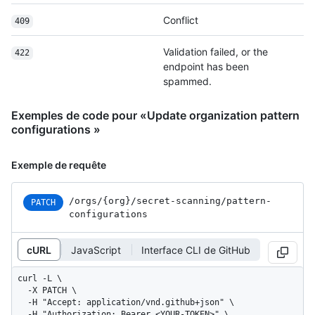
Conflict
409
Validation failed, or the
422
endpoint has been
spammed.
Exemples de code pour «Update organization pattern
configurations »
Exemple de requête
/orgs
/{org}
/secret-scanning
/pattern-
PATCH
configurations
cURL
JavaScript
Interface CLI de GitHub
curl -L \

  -X PATCH \

  -H "Accept: application/vnd.github+json" \

  -H "Authorization: Bearer <YOUR-TOKEN>" \
