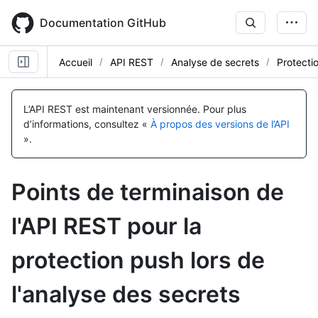
Skip
to
Documentation GitHub
main
content
Accueil
API REST
Analyse de secrets
Protectio
Nom, Type,
Nom, Type,
Nom, Type,
Nom, Type,
Nom, Type,
Description
Description
Description
Description
Description
L’API REST est maintenant versionnée.
Pour plus
d’informations, consultez «
À propos des versions de l’API
».
Points de terminaison de
l'API REST pour la
protection push lors de
l'analyse des secrets