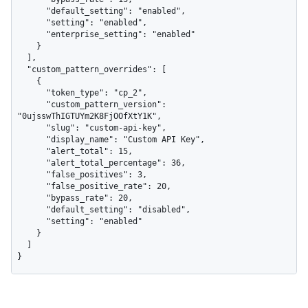
      "default_setting": "enabled",

      "setting": "enabled",

      "enterprise_setting": "enabled"

    }

  ],

  "custom_pattern_overrides": [

    {

      "token_type": "cp_2",

      "custom_pattern_version": 
"0ujsswThIGTUYm2K8FjOOfXtY1K",

      "slug": "custom-api-key",

      "display_name": "Custom API Key",

      "alert_total": 15,

      "alert_total_percentage": 36,

      "false_positives": 3,

      "false_positive_rate": 20,

      "bypass_rate": 20,

      "default_setting": "disabled",

      "setting": "enabled"

    }

  ]

}