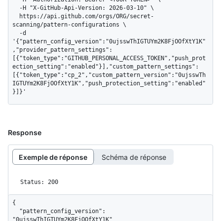
  -H "X-GitHub-Api-Version: 2026-03-10" \

  https://api.github.com/orgs/ORG/secret-
scanning/pattern-configurations \

  -d 
'{"pattern_config_version":"0ujsswThIGTUYm2K8FjOOfXtY1K"
,"provider_pattern_settings":
[{"token_type":"GITHUB_PERSONAL_ACCESS_TOKEN","push_prot
ection_setting":"enabled"}],"custom_pattern_settings":
[{"token_type":"cp_2","custom_pattern_version":"0ujsswTh
IGTUYm2K8FjOOfXtY1K","push_protection_setting":"enabled"
}]}'
Response
Exemple de réponse
Schéma de réponse
Status: 200
{

  "pattern_config_version": 
"0ujsswThIGTUYm2K8FjOOfXtY1K"
