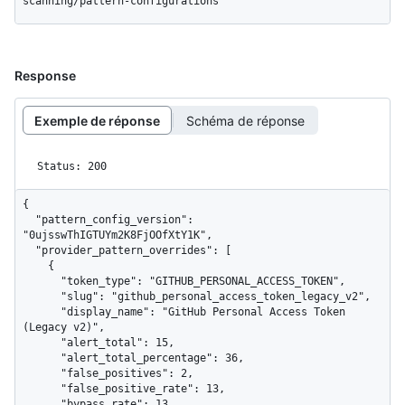
scanning/pattern-configurations
Response
Exemple de réponse
Schéma de réponse
Status: 200
{

  "pattern_config_version": 
"0ujsswThIGTUYm2K8FjOOfXtY1K",

  "provider_pattern_overrides": [

    {

      "token_type": "GITHUB_PERSONAL_ACCESS_TOKEN",

      "slug": "github_personal_access_token_legacy_v2",

      "display_name": "GitHub Personal Access Token 
(Legacy v2)",

      "alert_total": 15,

      "alert_total_percentage": 36,

      "false_positives": 2,

      "false_positive_rate": 13,

      "bypass_rate": 13,
