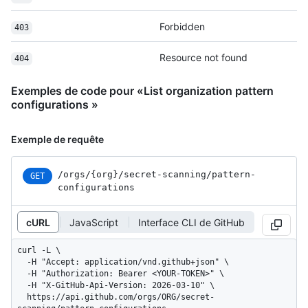
Forbidden
403
Resource not found
404
Exemples de code pour «List organization pattern
configurations »
Exemple de requête
/orgs
/{org}
/secret-scanning
/pattern-
GET
configurations
cURL
JavaScript
Interface CLI de GitHub
curl -L \

  -H "Accept: application/vnd.github+json" \

  -H "Authorization: Bearer <YOUR-TOKEN>" \

  -H "X-GitHub-Api-Version: 2026-03-10" \

  https://api.github.com/orgs/ORG/secret-