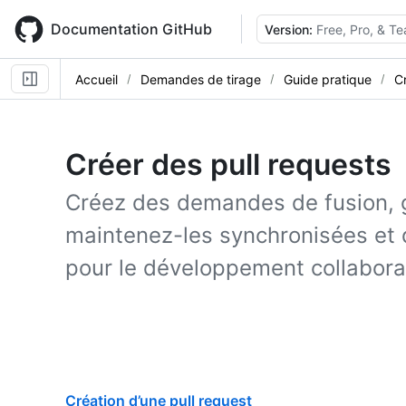
Skip
to
Documentation GitHub
Version:
Free, Pro, & T
main
content
Accueil
Demandes de tirage
Guide pratique
C
Créer des pull requests
Créez des demandes de fusion, 
maintenez-les synchronisées et
pour le développement collaborat
Création d’une pull request