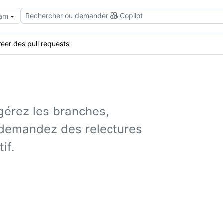
Rechercher ou demander
Copilot
eam
réer des pull requests
gérez les branches,
 demandez des relectures
if.