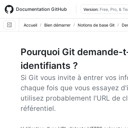
Skip
to
Documentation GitHub
Version:
Free, Pro, & T
main
content
Accueil
Bien démarrer
Notions de base Git
Dem
Pourquoi Git demande-t-
identifiants ?
Si Git vous invite à entrer vos in
chaque fois que vous essayez d'
utilisez probablement l'URL de 
référentiel.