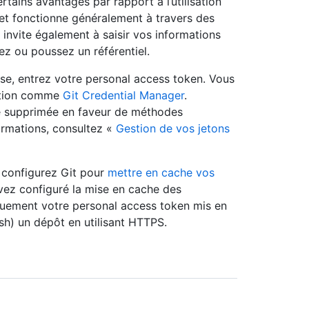
rtains avantages par rapport à l’utilisation
 et fonctionne généralement à travers des
 invite également à saisir vos informations
ez ou poussez un référentiel.
sse, entrez votre personal access token. Vous
ication comme
Git Credential Manager
.
té supprimée en faveur de méthodes
formations, consultez «
Gestion de vos jetons
, configurez Git pour
mettre en cache vos
vez configuré la mise en cache des
tiquement votre personal access token mis en
h) un dépôt en utilisant HTTPS.