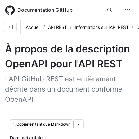
Skip
to
Documentation GitHub
main
content
Accueil
API REST
Informations sur l’API REST
D
À propos de la description
OpenAPI pour l'API REST
L’API GitHub REST est entièrement
décrite dans un document conforme
OpenAPI.
Copier en tant que Markdown
Dans cet article