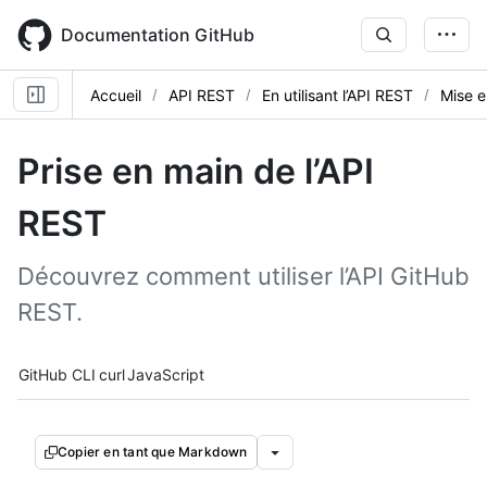
Skip
to
Documentation GitHub
main
content
Accueil
API REST
En utilisant l’API REST
Mise e
Prise en main de l’API
REST
Découvrez comment utiliser l’API GitHub
REST.
Tool navigation
GitHub CLI
curl
JavaScript
Copier en tant que Markdown