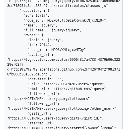
"https://github.com/jquery/jquery/blob/825ac3773694e0cd2
3ee74895fd5aeb535b27da4/src/attributes/classes.js",

      "repository": {

        "id": 167174,

        "node_id": "MDEwOlJlcG9zaXRvcnkxNjcxNzQ=",

        "name": "jquery",

        "full_name": "jquery/jquery",

        "owner": {

          "login": "jquery",

          "id": 70142,

          "node_id": "MDQ6VXNlcjcwMTQy",

          "avatar_url": 
"https://0.gravatar.com/avatar/6906f317a4733f4379b06c322
29ef02f?
d=https%3A%2F%2Fidenticons.github.com%2Ff426f04f2f981371
8fb806b30e0093de.png",

          "gravatar_id": "",

          "url": "https://HOSTNAME/users/jquery",

          "html_url": "https://github.com/jquery",

          "followers_url": 
"https://HOSTNAME/users/jquery/followers",

          "following_url": 
"https://HOSTNAME/users/jquery/following{/other_user}",

          "gists_url": 
"https://HOSTNAME/users/jquery/gists{/gist_id}",

          "starred_url": 
"https://HOSTNAME/users/jquery/starred{/owner}{/repo}",
