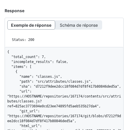
Response
Exemple de réponse
Schéma de réponse
Status: 200
{

  "total_count": 7,

  "incomplete_results": false,

  "items": [

    {

      "name": "classes.js",

      "path": "src/attributes/classes.js",

      "sha": "d7212f9dee2dcc18f084d7df8f417b80846ded5a",

      "url": 
"https://HOSTNAME/repositories/167174/contents/src/attri
butes/classes.js?
ref=825ac3773694e0cd23ee74895fd5aeb535b27da4",

      "git_url": 
"https://HOSTNAME/repositories/167174/git/blobs/d7212f9d
ee2dcc18f084d7df8f417b80846ded5a",

      "html_url": 