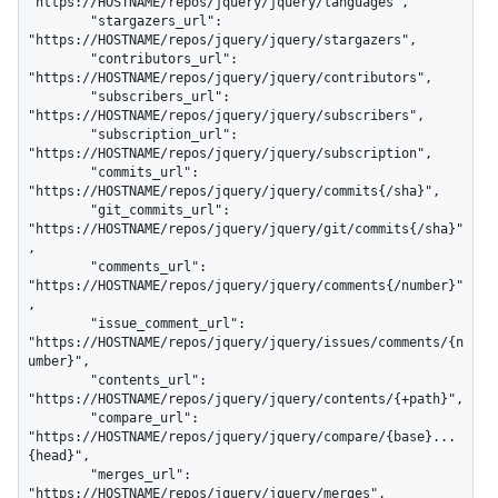
"https://HOSTNAME/repos/jquery/jquery/languages",

        "stargazers_url": 
"https://HOSTNAME/repos/jquery/jquery/stargazers",

        "contributors_url": 
"https://HOSTNAME/repos/jquery/jquery/contributors",

        "subscribers_url": 
"https://HOSTNAME/repos/jquery/jquery/subscribers",

        "subscription_url": 
"https://HOSTNAME/repos/jquery/jquery/subscription",

        "commits_url": 
"https://HOSTNAME/repos/jquery/jquery/commits{/sha}",

        "git_commits_url": 
"https://HOSTNAME/repos/jquery/jquery/git/commits{/sha}"
,

        "comments_url": 
"https://HOSTNAME/repos/jquery/jquery/comments{/number}"
,

        "issue_comment_url": 
"https://HOSTNAME/repos/jquery/jquery/issues/comments/{n
umber}",

        "contents_url": 
"https://HOSTNAME/repos/jquery/jquery/contents/{+path}",

        "compare_url": 
"https://HOSTNAME/repos/jquery/jquery/compare/{base}...
{head}",

        "merges_url": 
"https://HOSTNAME/repos/jquery/jquery/merges",
