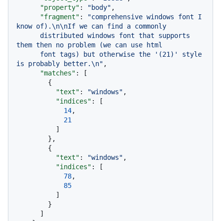
"property"
:
"body"
,
"fragment"
:
"comprehensive windows font I 
know of).\n\nIf we can find a commonly

      distributed windows font that supports 
them then no problem (we can use html

      font tags) but otherwise the '(21)' style 
is probably better.\n"
,
"matches"
:
[
{
"text"
:
"windows"
,
"indices"
:
[
14
,
21
]
}
,
{
"text"
:
"windows"
,
"indices"
:
[
78
,
85
]
}
]