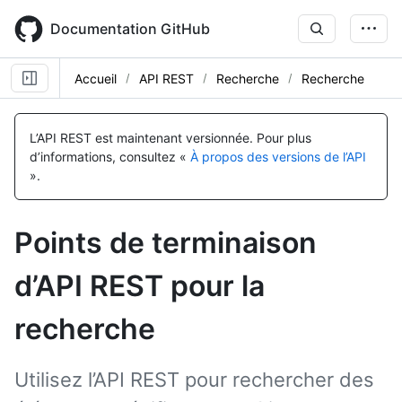
Skip
to
Documentation GitHub
main
content
Accueil
API REST
Recherche
Recherche
Nom, Type,
Nom, Type,
Nom, Type,
Nom, Type,
Nom, Type,
Nom, Type,
Nom, Type,
Nom, Type,
Nom, Type,
Nom, Type,
Nom, Type,
Nom, Type,
Nom, Type,
Nom, Type,
Description
Description
Description
Description
Description
Description
Description
Description
Description
Description
Description
Description
Description
Description
L’API REST est maintenant versionnée.
Pour plus
d’informations, consultez «
À propos des versions de l’API
».
Points de terminaison
d’API REST pour la
recherche
Utilisez l’API REST pour rechercher des