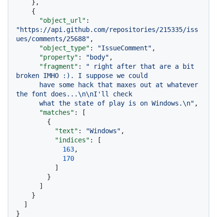
}
,
{
"object_url"
:
"https://api.github.com/repositories/215335/iss
ues/comments/25688"
,
"object_type"
:
"IssueComment"
,
"property"
:
"body"
,
"fragment"
:
" right after that are a bit 
broken IMHO :). I suppose we could

      have some hack that maxes out at whatever 
the font does...\n\nI'll check

      what the state of play is on Windows.\n"
,
"matches"
:
[
{
"text"
:
"Windows"
,
"indices"
:
[
163
,
170
]
}
]
}
]
}