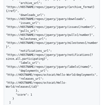
        "archive_url": 
"https://HOSTNAME/repos/jquery/jquery/{archive_format}
{/ref}",

        "downloads_url": 
"https://HOSTNAME/repos/jquery/jquery/downloads",

        "issues_url": 
"https://HOSTNAME/repos/jquery/jquery/issues{/number}",

        "pulls_url": 
"https://HOSTNAME/repos/jquery/jquery/pulls{/number}",

        "milestones_url": 
"https://HOSTNAME/repos/jquery/jquery/milestones{/number
}",

        "notifications_url": 
"https://HOSTNAME/repos/jquery/jquery/notifications{?
since,all,participating}",

        "labels_url": 
"https://HOSTNAME/repos/jquery/jquery/labels{/name}",

        "deployments_url": 
"http://HOSTNAME/repos/octocat/Hello-World/deployments",

        "releases_url": 
"http://HOSTNAME/repos/octocat/Hello-
World/releases{/id}"

      },

      "score": 1

    }

  ]
