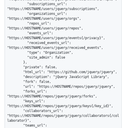
          "subscriptions_url": 
"https://HOSTNAME/users/jquery/subscriptions",

          "organizations_url": 
"https://HOSTNAME/users/jquery/orgs",

          "repos_url": 
"https://HOSTNAME/users/jquery/repos",

          "events_url": 
"https://HOSTNAME/users/jquery/events{/privacy}",

          "received_events_url": 
"https://HOSTNAME/users/jquery/received_events",

          "type": "Organization",

          "site_admin": false

        },

        "private": false,

        "html_url": "https://github.com/jquery/jquery",

        "description": "jQuery JavaScript Library",

        "fork": false,

        "url": "https://HOSTNAME/repos/jquery/jquery",

        "forks_url": 
"https://HOSTNAME/repos/jquery/jquery/forks",

        "keys_url": 
"https://HOSTNAME/repos/jquery/jquery/keys{/key_id}",

        "collaborators_url": 
"https://HOSTNAME/repos/jquery/jquery/collaborators{/col
laborator}",

        "teams_url": 