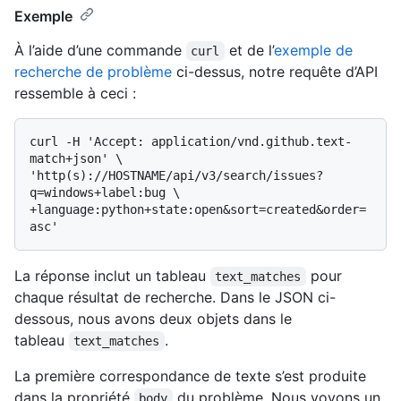
Exemple
À l’aide d’une commande
et de l’
exemple de
curl
recherche de problème
ci-dessus, notre requête d’API
ressemble à ceci :
curl -H 'Accept: application/vnd.github.text-
match+json' \

'http(s)://HOSTNAME/api/v3/search/issues?
q=windows+label:bug \

+language:python+state:open&sort=created&order=
La réponse inclut un tableau
pour
text_matches
chaque résultat de recherche. Dans le JSON ci-
dessous, nous avons deux objets dans le
tableau
.
text_matches
La première correspondance de texte s’est produite
dans la propriété
du problème. Nous voyons un
body