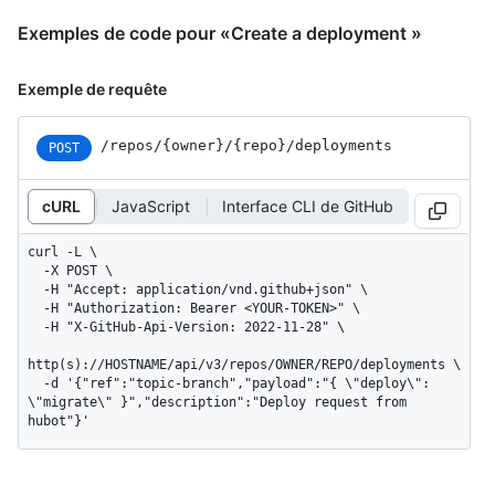
Exemples de code pour «Create a deployment »
Exemple de requête
/repos
/{owner}
/{repo}
/deployments
POST
cURL
JavaScript
Interface CLI de GitHub
curl -L \

  -X POST \

  -H "Accept: application/vnd.github+json" \

  -H "Authorization: Bearer <YOUR-TOKEN>" \

  -H "X-GitHub-Api-Version: 2022-11-28" \

http(s)://HOSTNAME/api/v3/repos/OWNER/REPO/deployments \

  -d '{"ref":"topic-branch","payload":"{ \"deploy\": 
\"migrate\" }","description":"Deploy request from 
hubot"}'