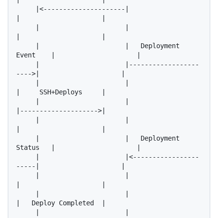
     |<---------------------|                       
|                     |

     |                      |                       
|                     |

     |                      |   Deployment 
Event    |                     |

     |                      |------------------
---->|                     |

     |                      |                       
|     SSH+Deploys     |

     |                      |                       
|-------------------->|

     |                      |                       
|                     |

     |                      |   Deployment 
Status   |                     |

     |                      |<-----------------
-----|                     |

     |                      |                       
|                     |

     |                      |                       
|   Deploy Completed  |

     |                      |                       