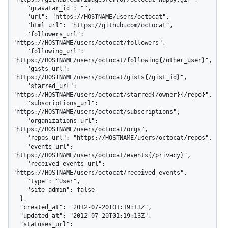
    "gravatar_id": "",

    "url": "https://HOSTNAME/users/octocat",

    "html_url": "https://github.com/octocat",

    "followers_url": 
"https://HOSTNAME/users/octocat/followers",

    "following_url": 
"https://HOSTNAME/users/octocat/following{/other_user}",

    "gists_url": 
"https://HOSTNAME/users/octocat/gists{/gist_id}",

    "starred_url": 
"https://HOSTNAME/users/octocat/starred{/owner}{/repo}",

    "subscriptions_url": 
"https://HOSTNAME/users/octocat/subscriptions",

    "organizations_url": 
"https://HOSTNAME/users/octocat/orgs",

    "repos_url": "https://HOSTNAME/users/octocat/repos",

    "events_url": 
"https://HOSTNAME/users/octocat/events{/privacy}",

    "received_events_url": 
"https://HOSTNAME/users/octocat/received_events",

    "type": "User",

    "site_admin": false

  },

  "created_at": "2012-07-20T01:19:13Z",

  "updated_at": "2012-07-20T01:19:13Z",

  "statuses_url": 