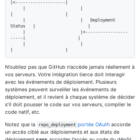
|<--------------------|

     |                      |                       
|                     |

     |                      |   Deployment 
Status   |                     |

     |                      |<-----------------
-----|                     |

     |                      |                       
N’oubliez pas que GitHub n’accède jamais réellement à
vos serveurs. Votre intégration tierce doit interagir
avec les événements de déploiement. Plusieurs
systèmes peuvent surveiller les événements de
déploiement, et il revient à chaque système de décider
s'il doit pousser le code sur vos serveurs, compiler le
code natif, etc.
Notez que la
portée OAuth
accorde
repo_deployment
un accès ciblé aux déploiements et aux états de
déploiement
sans
accorder l’accès au code du dépôt,