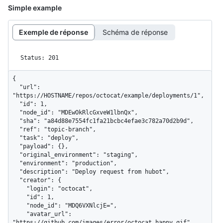
Simple example
Exemple de réponse
Schéma de réponse
Status: 201
{

  "url": 
"https://HOSTNAME/repos/octocat/example/deployments/1",

  "id": 1,

  "node_id": "MDEwOkRlcGxveW1lbnQx",

  "sha": "a84d88e7554fc1fa21bcbc4efae3c782a70d2b9d",

  "ref": "topic-branch",

  "task": "deploy",

  "payload": {},

  "original_environment": "staging",

  "environment": "production",

  "description": "Deploy request from hubot",

  "creator": {

    "login": "octocat",

    "id": 1,

    "node_id": "MDQ6VXNlcjE=",

    "avatar_url": 
"https://github.com/images/error/octocat_happy.gif",
