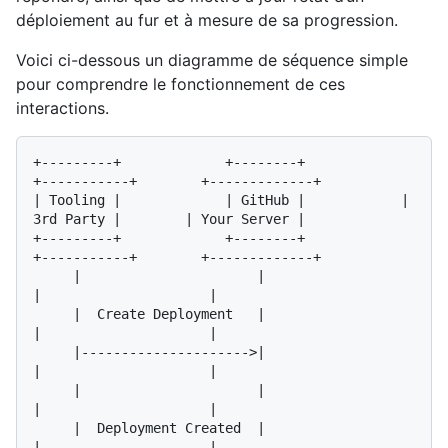
déploiement au fur et à mesure de sa progression.
Voici ci-dessous un diagramme de séquence simple
pour comprendre le fonctionnement de ces
interactions.
+---------+             +--------+            
+-----------+        +-------------+

| Tooling |             | GitHub |            | 
3rd Party |        | Your Server |

+---------+             +--------+            
+-----------+        +-------------+

     |                      |                       
|                     |

     |  Create Deployment   |                       
|                     |

     |--------------------->|                       
|                     |

     |                      |                       
|                     |

     |  Deployment Created  |                       
|                     |
