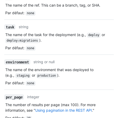
The name of the ref. This can be a branch, tag, or SHA.
Par défaut
:
none
string
task
The name of the task for the deployment (e.g.,
or
deploy
).
deploy:migrations
Par défaut
:
none
string or null
environment
The name of the environment that was deployed to
(e.g.,
or
).
staging
production
Par défaut
:
none
integer
per_page
The number of results per page (max 100). For more
information, see "
Using pagination in the REST API
."
Par défaut
: