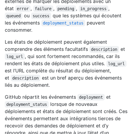
externes de marquer les déploiements avec un
état
,
,
,
,
error
failure
pending
in_progress
ou
que les systèmes qui écoutent
queued
success
les événements
peuvent
deployment_status
consommer.
Les états de déploiement peuvent également
comprendre des éléments facultatifs
et
description
, qui sont fortement recommandés, car ils
log_url
rendent les états de déploiement plus utiles.
log_url
est l’URL complète du résultat du déploiement,
et
est un bref aperçu des événements
description
liés au déploiement.
GitHub répartit les événements
et
deployment
lorsque de nouveaux
deployment_status
déploiements et états de déploiement sont créés. Ces
événements permettent aux intégrations tierces de
recevoir des demandes de déploiement et d’y
répondre, ainsi que de mettre à jour l’état d’un