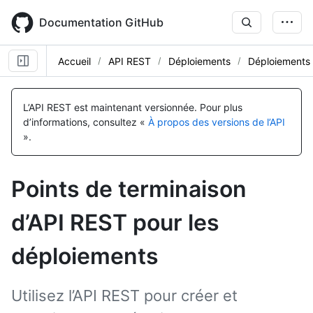
Skip
to
Documentation GitHub
main
content
Accueil
API REST
Déploiements
Déploiements
Nom, Type,
Nom, Type,
Nom, Type,
Nom, Type,
Nom, Type,
Nom, Type,
Nom, Type,
Nom, Type,
Nom, Type,
Nom, Type,
Description
Description
Description
Description
Description
Description
Description
Description
Description
Description
L’API REST est maintenant versionnée.
Pour plus
d’informations, consultez «
À propos des versions de l’API
».
Points de terminaison
d’API REST pour les
déploiements
Utilisez l’API REST pour créer et