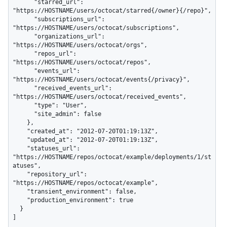
      "starred_url": 
"https://HOSTNAME/users/octocat/starred{/owner}{/repo}",

      "subscriptions_url": 
"https://HOSTNAME/users/octocat/subscriptions",

      "organizations_url": 
"https://HOSTNAME/users/octocat/orgs",

      "repos_url": 
"https://HOSTNAME/users/octocat/repos",

      "events_url": 
"https://HOSTNAME/users/octocat/events{/privacy}",

      "received_events_url": 
"https://HOSTNAME/users/octocat/received_events",

      "type": "User",

      "site_admin": false

    },

    "created_at": "2012-07-20T01:19:13Z",

    "updated_at": "2012-07-20T01:19:13Z",

    "statuses_url": 
"https://HOSTNAME/repos/octocat/example/deployments/1/st
atuses",

    "repository_url": 
"https://HOSTNAME/repos/octocat/example",

    "transient_environment": false,

    "production_environment": true

  }

]