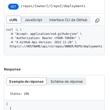
/repos
/{owner}
/{repo}
/deployments
GET
cURL
JavaScript
Interface CLI de GitHub
curl -L \

  -H "Accept: application/vnd.github+json" \

  -H "Authorization: Bearer <YOUR-TOKEN>" \

  -H "X-GitHub-Api-Version: 2022-11-28" \

  http(s)://HOSTNAME/api/v3/repos/OWNER/REPO/deployments
Response
Exemple de réponse
Schéma de réponse
Status: 200
[

  {
