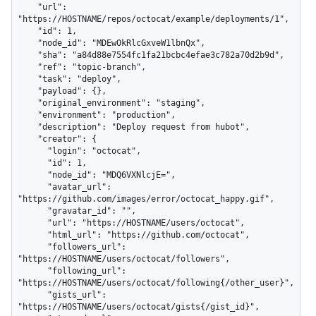
    "url": 
"https://HOSTNAME/repos/octocat/example/deployments/1",

    "id": 1,

    "node_id": "MDEwOkRlcGxveW1lbnQx",

    "sha": "a84d88e7554fc1fa21bcbc4efae3c782a70d2b9d",

    "ref": "topic-branch",

    "task": "deploy",

    "payload": {},

    "original_environment": "staging",

    "environment": "production",

    "description": "Deploy request from hubot",

    "creator": {

      "login": "octocat",

      "id": 1,

      "node_id": "MDQ6VXNlcjE=",

      "avatar_url": 
"https://github.com/images/error/octocat_happy.gif",

      "gravatar_id": "",

      "url": "https://HOSTNAME/users/octocat",

      "html_url": "https://github.com/octocat",

      "followers_url": 
"https://HOSTNAME/users/octocat/followers",

      "following_url": 
"https://HOSTNAME/users/octocat/following{/other_user}",

      "gists_url": 
"https://HOSTNAME/users/octocat/gists{/gist_id}",
