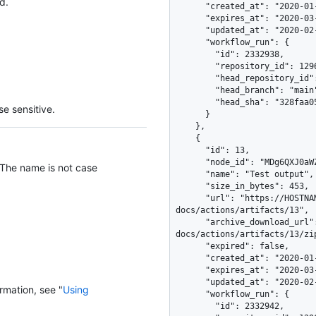
d.
      "created_at": "2020-01-10T14:59:22Z",

      "expires_at": "2020-03-21T14:59:22Z",

      "updated_at": "2020-02-21T14:59:22Z",

      "workflow_run": {

        "id": 2332938,

        "repository_id": 1296269,

        "head_repository_id": 1296269,

        "head_branch": "main",

        "head_sha": "328faa0536e6fef19753d9d91dc96a9931694ce3"

e sensitive.
      }

    },

    {

      "id": 13,

      "node_id": "MDg6QXJ0aWZhY3QxMw==",

 The name is not case
      "name": "Test output",

      "size_in_bytes": 453,

      "url": "https://HOSTNAME/repos/octo-org/octo-
docs/actions/artifacts/13",

      "archive_download_url": "https://HOSTNAME/repos/octo-org/octo-
docs/actions/artifacts/13/zip
      "expired": false,

      "created_at": "2020-01-10T14:59:22Z",

      "expires_at": "2020-03-21T14:59:22Z",

      "updated_at": "2020-02-21T14:59:22Z",

rmation, see "
Using
      "workflow_run": {

        "id": 2332942,
