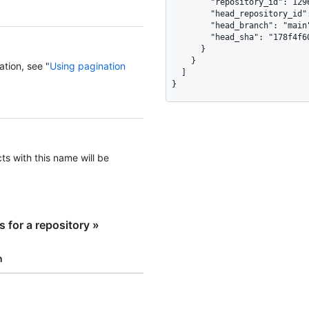
        "repository_id": 1296269,

        "head_repository_id": 1296269,

        "head_branch": "main",

        "head_sha": "178f4f6090b3fccad4a65b3e83d076a622d59652"

      }

    }

ation, see "
Using pagination
  ]

}
cts with this name will be
 for a repository »
n