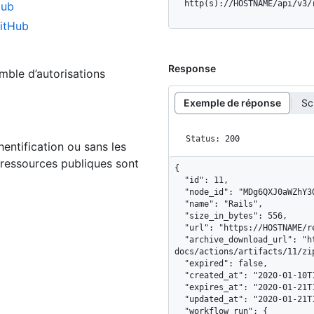
  http(s)://HOSTNAME/api/v3
Hub
GitHub
Response
emble d’autorisations
Exemple de réponse
Sc
Status: 200
hentification ou sans les
 ressources publiques sont
{

  "id": 11,

  "node_id": "MDg6QXJ0aWZhY3QxMQ==",

  "name": "Rails",

  "size_in_bytes": 556,

  "url": "https://HOSTNAME/repos/octo-org/octo-docs/actions/artifacts/11",

  "archive_download_url": "https://HOSTNAME/repos/octo-org/octo-
docs/actions/artifacts/11/zip
  "expired": false,

  "created_at": "2020-01-10T14:59:22Z",

  "expires_at": "2020-01-21T14:59:22Z",

  "updated_at": "2020-01-21T14:59:22Z",

  "workflow_run": {
