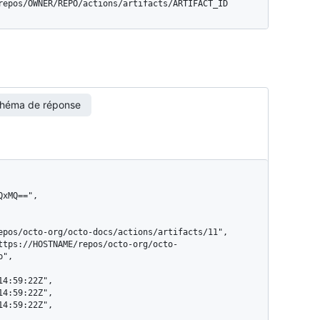
/repos/OWNER/REPO/actions/artifacts/ARTIFACT_ID
héma de réponse
",
