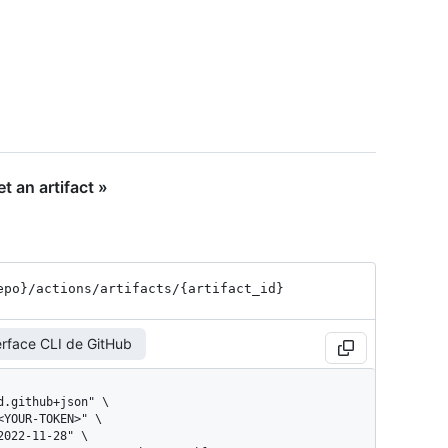
 an artifact »
epo}
/actions
/artifacts
/{artifact_
id}
erface CLI de GitHub