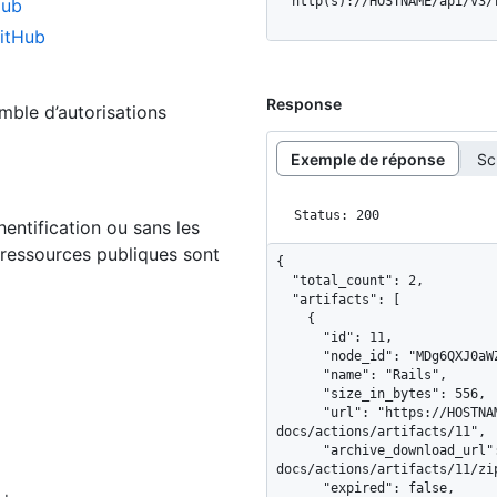
  http(s)://HOSTNAME/api/v3
Hub
GitHub
Response
emble d’autorisations
Exemple de réponse
Sc
Status: 200
hentification ou sans les
 ressources publiques sont
{

  "total_count": 2,

  "artifacts": [

    {

      "id": 11,

      "node_id": "MDg6QXJ0aWZhY3QxMQ==",

      "name": "Rails",

      "size_in_bytes": 556,

      "url": "https://HOSTNAME/repos/octo-org/octo-
docs/actions/artifacts/11",

      "archive_download_url": "https://HOSTNAME/repos/octo-org/octo-
docs/actions/artifacts/11/zip
      "expired": false,
