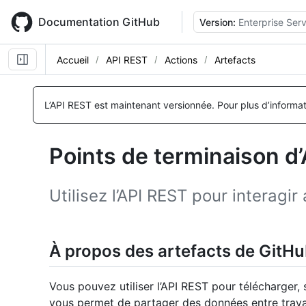
Skip
to
Documentation GitHub
Version:
Enterprise Ser
main
content
Accueil
API REST
Actions
Artefacts
Nom, Type,
Nom, Type,
Nom, Type,
Nom, Type,
Nom, Type,
Nom, Type,
Nom, Type,
Nom, Type,
Nom, Type,
Nom, Type,
Nom, Type,
Nom, Type,
Description
Description
Description
Description
Description
Description
Description
Description
Description
Description
Description
Description
L’API REST est maintenant versionnée.
Pour plus d’informa
Points de terminaison d’
Utilisez l’API REST pour interagi
À propos des artefacts de GitHu
Vous pouvez utiliser l’API REST pour télécharger, 
vous permet de partager des données entre trava