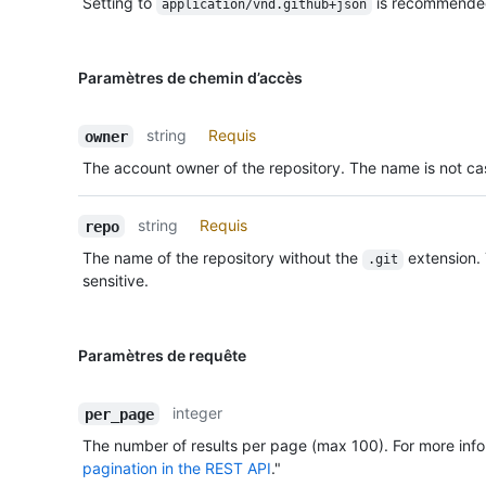
Setting to
is recommende
application/vnd.github+json
Paramètres de chemin d’accès
string
Requis
owner
The account owner of the repository. The name is not cas
string
Requis
repo
The name of the repository without the
extension.
.git
sensitive.
Paramètres de requête
integer
per_page
The number of results per page (max 100). For more info
pagination in the REST API
."