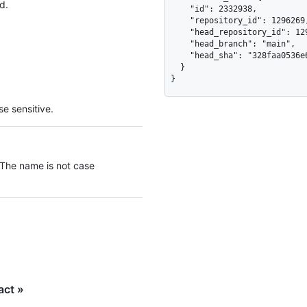
d.
    "id": 2332938,

    "repository_id": 1296269,

    "head_repository_id": 1296269,

    "head_branch": "main",

    "head_sha": "328faa0536e6fef19753d9d91dc96a9931694ce3"

  }

}
e sensitive.
 The name is not case
act »