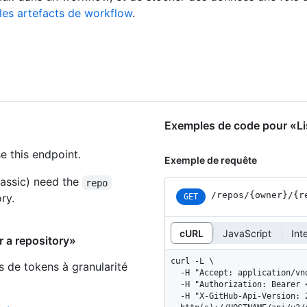
les artefacts de workflow
.
Exemples de code pour «List
e this endpoint.
Exemple de requête
assic) need the
repo
/repos
/{owner}
/{r
ry.
GET
cURL
JavaScript
Int
r a repository»
curl -L \

s de tokens à granularité
  -H "Accept: application/vnd.github+json" \

  -H "Authorization: Bearer <YOUR-TOKEN>" \

  -H "X-GitHub-Api-Version: 2022-11-28" \
