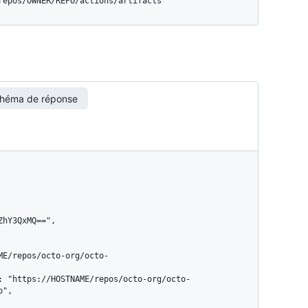
/repos/OWNER/REPO/actions/artifacts
héma de réponse
",
