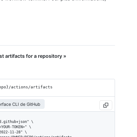
 artifacts for a repository »
epo}
/actions
/artifacts
erface CLI de GitHub