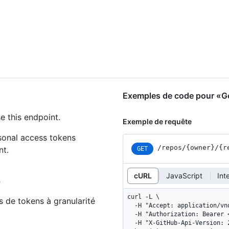
Exemples de code pour «Get
e this endpoint.
Exemple de requête
rsonal access tokens
/repos
/{owner}
/{r
nt.
GET
cURL
JavaScript
Int
»
curl -L \

s de tokens à granularité
  -H "Accept: application/vnd.github+json" \

  -H "Authorization: Bearer <YOUR-TOKEN>" \

  -H "X-GitHub-Api-Version: 2022-11-28" \
