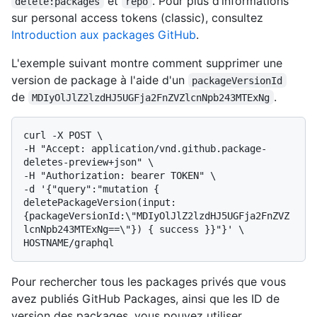
et
. Pour plus d’informations
delete:packages
repo
sur personal access tokens (classic), consultez
Introduction aux packages GitHub
.
L'exemple suivant montre comment supprimer une
version de package à l'aide d'un
packageVersionId
de
.
MDIyOlJlZ2lzdHJ5UGFja2FnZVZlcnNpb243MTExNg
curl -X POST \

-H "Accept: application/vnd.github.package-
deletes-preview+json" \

-H "Authorization: bearer TOKEN" \

-d '{"query":"mutation { 
deletePackageVersion(input:
{packageVersionId:\"MDIyOlJlZ2lzdHJ5UGFja2FnZVZ
lcnNpb243MTExNg==\"}) { success }}"}' \

Pour rechercher tous les packages privés que vous
avez publiés GitHub Packages, ainsi que les ID de
version des packages, vous pouvez utiliser