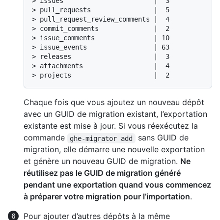
> 
issues                       |  3
> 
pull_requests                |  5
> 
pull_request_review_comments |  4
> 
commit_comments              |  2
> 
issue_comments               | 10
> 
issue_events                 | 63
> 
releases                     |  3
> 
attachments                  |  4
> 
projects                     |  2
Chaque fois que vous ajoutez un nouveau dépôt
avec un GUID de migration existant, l’exportation
existante est mise à jour. Si vous réexécutez la
commande
sans GUID de
ghe-migrator add
migration, elle démarre une nouvelle exportation
et génère un nouveau GUID de migration.
Ne
réutilisez pas le GUID de migration généré
pendant une exportation quand vous commencez
à préparer votre migration pour l’importation
.
Pour ajouter d’autres dépôts à la même