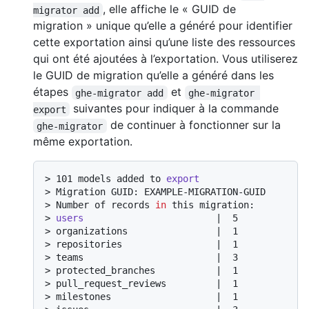
, elle affiche le « GUID de
migrator add
migration » unique qu’elle a généré pour identifier
cette exportation ainsi qu’une liste des ressources
qui ont été ajoutées à l’exportation. Vous utiliserez
le GUID de migration qu’elle a généré dans les
étapes
et
ghe-migrator add
ghe-migrator 
suivantes pour indiquer à la commande
export
de continuer à fonctionner sur la
ghe-migrator
même exportation.
> 
101 models added to 
export
> 
Migration GUID: EXAMPLE-MIGRATION-GUID
> 
Number of records 
in
 this migration:
> 
users
                        |  5
> 
organizations                |  1
> 
repositories                 |  1
> 
teams                        |  3
> 
protected_branches           |  1
> 
pull_request_reviews         |  1
> 
milestones                   |  1